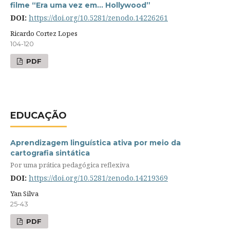
filme “Era uma vez em… Hollywood”
DOI:
https://doi.org/10.5281/zenodo.14226261
Ricardo Cortez Lopes
104-120
PDF
EDUCAÇÃO
Aprendizagem linguística ativa por meio da
cartografia sintática
Por uma prática pedagógica reflexiva
DOI:
https://doi.org/10.5281/zenodo.14219369
Yan Silva
25-43
PDF