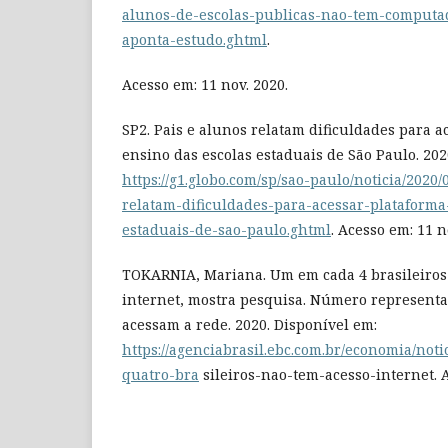
alunos-de-escolas-publicas-nao-tem-computa
aponta-estudo.ghtml
.
Acesso em: 11 nov. 2020.
SP2. Pais e alunos relatam dificuldades para a
ensino das escolas estaduais de São Paulo. 202
https://g1.globo.com/sp/sao-paulo/noticia/2020/
relatam-dificuldades-para-acessar-plataforma
estaduais-de-sao-paulo.ghtml
. Acesso em: 11 n
TOKARNIA, Mariana. Um em cada 4 brasileiros
internet, mostra pesquisa. Número represent
acessam a rede. 2020. Disponível em:
https://agenciabrasil.ebc.com.br/economia/not
quatro-bra
sileiros-nao-tem-acesso-internet. A