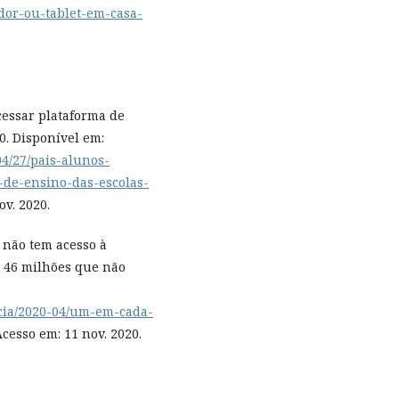
dor-ou-tablet-em-casa-
cessar plataforma de
0. Disponível em:
04/27/pais-alunos-
-de-ensino-das-escolas-
ov. 2020.
 não tem acesso à
a 46 milhões que não
icia/2020-04/um-em-cada-
cesso em: 11 nov. 2020.