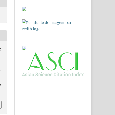
;
.
ex