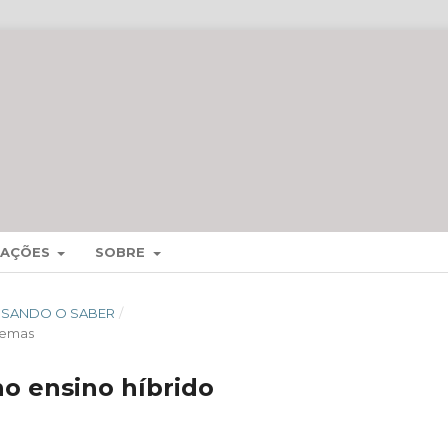
MAÇÕES
SOBRE
CESSANDO O SABER
/
temas
no ensino híbrido