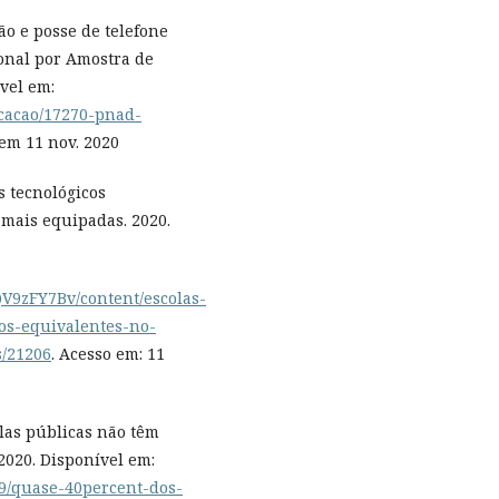
são e posse de telefone
ional por Amostra de
vel em:
ducacao/17270-pnad-
em 11 nov. 2020
s tecnológicos
 mais equipadas. 2020.
AQV9zFY7Bv/content/escolas-
os-equivalentes-no-
s/21206
. Acesso em: 11
las públicas não têm
2020. Disponível em:
/09/quase-40percent-dos-