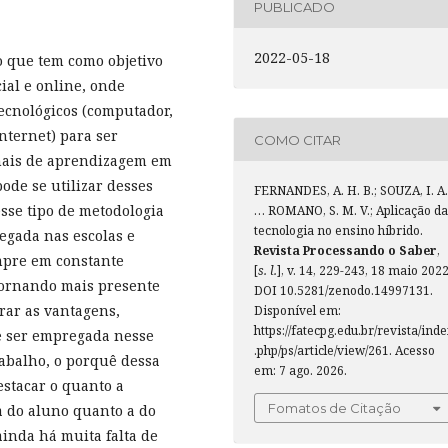
PUBLICADO
2022-05-18
 que tem como objetivo
ial e online, onde
tecnológicos (computador,
nternet) para ser
COMO CITAR
onais de aprendizagem em
pode se utilizar desses
FERNANDES, A. H. B.; SOUZA, I. A.
sse tipo de metodologia
… ROMANO, S. M. V.; Aplicação da
tecnologia no ensino híbrido.
egada nas escolas e
Revista Processando o Saber
,
empre em constante
[
s. l.
], v. 14, 229-243, 18 maio 2022
tornando mais presente
DOI 10.5281/zenodo.14997131.
trar as vantagens,
Disponível em:
https://fatecpg.edu.br/revista/ind
de ser empregada nesse
.php/ps/article/view/261. Acesso
rabalho, o porquê dessa
em: 7 ago. 2026.
estacar o quanto a
Fomatos de Citação
da do aluno quanto a do
inda há muita falta de