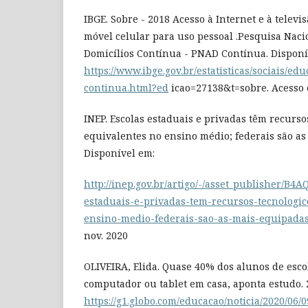
IBGE. Sobre - 2018 Acesso à Internet e à televi
móvel celular para uso pessoal .Pesquisa Nac
Domicílios Contínua - PNAD Contínua. Disponí
https://www.ibge.gov.br/estatisticas/sociais/e
continua.html?ed
icao=27138&t=sobre. Acesso 
INEP. Escolas estaduais e privadas têm recurso
equivalentes no ensino médio; federais são as
Disponível em:
http://inep.gov.br/artigo/-/asset_publisher/B4
estaduais-e-privadas-tem-recursos-tecnologic
ensino-medio-federais-sao-as-mais-equipada
nov. 2020
OLIVEIRA, Elida. Quase 40% dos alunos de esco
computador ou tablet em casa, aponta estudo. 
https://g1.globo.com/educacao/noticia/2020/06