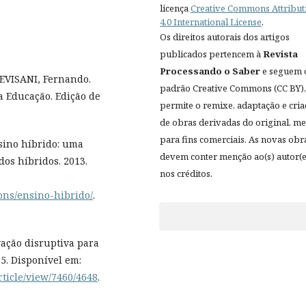
licença
Creative Commons Attribut
4.0 International License
.
Os direitos autorais dos artigos
publicados pertencem à
Revista
Processando o Saber
e seguem 
EVISANI, Fernando.
padrão Creative Commons (CC BY),
a Educação. Edição de
permite o remixe, adaptação e cri
de obras derivadas do original, 
para fins comerciais. As novas obr
sino híbrido: uma
devem conter menção ao(s) autor(e
dos híbridos. 2013.
nos créditos.
ions/ensino-hibrido/
.
vação disruptiva para
5. Disponível em:
rticle/view/7460/4648
.