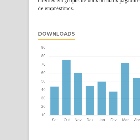
clientes em grupos de bons ou maus pagadores
de empréstimos.
DOWNLOADS