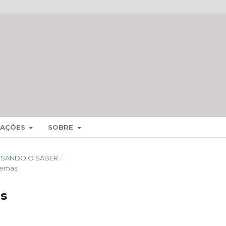
MAÇÕES
SOBRE
CESSANDO O SABER
/
temas
os