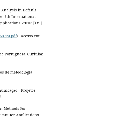
 Analysis in Default
. 7th International
lications -2018: [s.n.].
/68724.pdf
>. Acesso em:
ua Portuguesa. Curitiba:
os de metodologia
unicação - Projetos,
8.
on Methods For
 Computer Applications