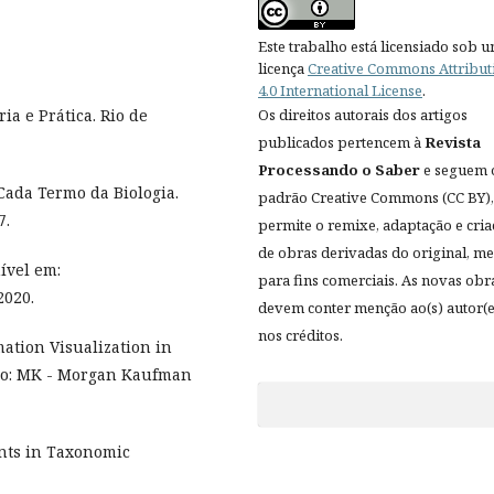
Este trabalho está licensiado sob 
licença
Creative Commons Attribut
4.0 International License
.
a e Prática. Rio de
Os direitos autorais dos artigos
publicados pertencem à
Revista
Processando o Saber
e seguem 
Cada Termo da Biologia.
padrão Creative Commons (CC BY),
7.
permite o remixe, adaptação e cri
de obras derivadas do original, 
ível em:
para fins comerciais. As novas obr
2020.
devem conter menção ao(s) autor(e
nos créditos.
mation Visualization in
go: MK - Morgan Kaufman
nts in Taxonomic