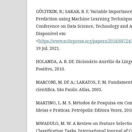
GÜLTEKIN, B.; SAKAR, B. E. Variable Importance
Prediction using Machine Learning Techniques
Conference on Data Science, Technology and App
Disponível em:
<
https://www.scitepress.org/papers/2018/68724
19 jul. 2021.
HOLANDA, A. B. DE. Dicionário Aurélio da Líng
Positivo, 2010.
MARCONI, M. DE A.; LAKATOS, E. M. Fundament
científica. São Paulo: Atlas, 2003.
MARTINO, L. M. S. Métodos de Pesquisa em Com
Ideias e Práticas. Petrópolis: Editora Vozes, 201
MWADULO, M. W. A Review on Feature Selecti
Classification Tasks. International Journal of