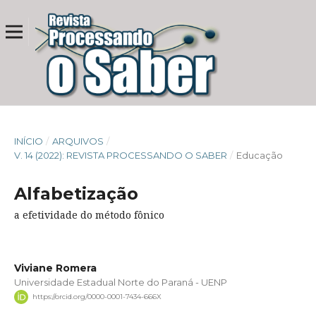
INÍCIO
/
ARQUIVOS
/
V. 14 (2022): REVISTA PROCESSANDO O SABER
/
Educação
Alfabetização
a efetividade do método fônico
Viviane Romera
Universidade Estadual Norte do Paraná - UENP
https://orcid.org/0000-0001-7434-666X