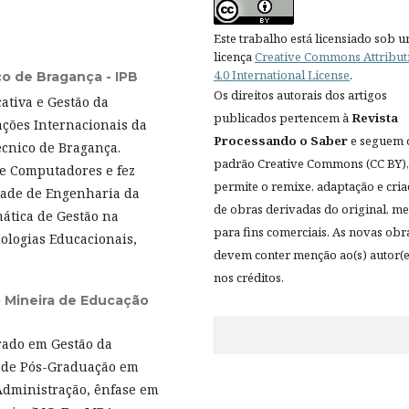
Este trabalho está licensiado sob 
licença
Creative Commons Attribut
4.0 International License
.
co de Bragança - IPB
Os direitos autorais dos artigos
ativa e Gestão da
publicados pertencem à
Revista
ções Internacionais da
Processando o Saber
e seguem 
écnico de Bragança.
padrão Creative Commons (CC BY),
e Computadores e fez
permite o remixe, adaptação e cri
dade de Engenharia da
de obras derivadas do original, 
ática de Gestão na
para fins comerciais. As novas obr
ologias Educacionais,
devem conter menção ao(s) autor(e
nos créditos.
 Mineira de Educação
rado em Gestão da
 de Pós-Graduação em
Administração, ênfase em