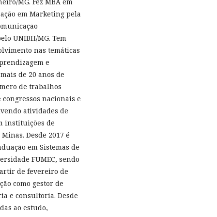
nheiro/MG. Fez MBA em
zação em Marketing pela
Comunicação
 pelo UNIBH/MG. Tem
olvimento nas temáticas
aprendizagem e
mais de 20 anos de
úmero de trabalhos
e congressos nacionais e
lvendo atividades de
 instituições de
Minas. Desde 2017 é
aduação em Sistemas de
versidade FUMEC, sendo
rtir de fevereiro de
ação como gestor de
ia e consultoria. Desde
das ao estudo,