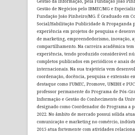
Gestão da Informação, pela Fundação João Pi
Gestão de Negócios pelo IBMEC/MG e Especiali
Fundação João Pinheiro/MG. É Graduado em 
Social/Habilitação Publicidade & Propaganda
experiência em projetos de pesquisa e desenv
de marketing, empreendedorismo, inovação, 
compartilhamento. Na carreira acadêmica tem 
experiência, tendo produzido considerável n
completos publicados em periódicos e anais d
internacionais. Na sua trajetória vem desenvo
coordenação, docência, pesquisa e extensão em
destaque como FUMEC, Promove, UNIBH e PUC 
professor permanente do Programa de Pós-Gr
Informação e Gestão do Conhecimento da Uni
designado como Coordenador do Programa a pa
2022. No âmbito de mercado possui sólida atu
comunicação e marketing no comércio, indústr
2015 atua fortemente com atividades relaciona