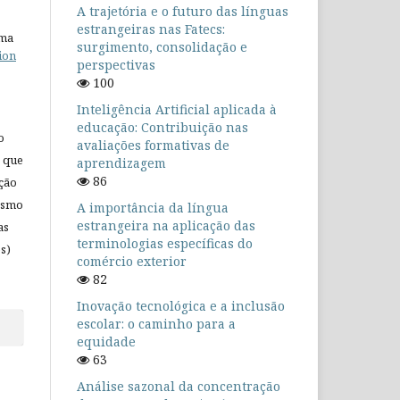
A trajetória e o futuro das línguas
estrangeiras nas Fatecs:
uma
surgimento, consolidação e
ion
perspectivas
100
Inteligência Artificial aplicada à
educação: Contribuição nas
o
avaliações formativas de
 que
aprendizagem
86
ação
mesmo
A importância da língua
estrangeira na aplicação das
as
terminologias específicas do
s)
comércio exterior
82
Inovação tecnológica e a inclusão
escolar: o caminho para a
equidade
63
Análise sazonal da concentração