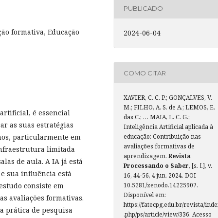
PUBLICADO
ação formativa, Educação
2024-06-04
COMO CITAR
XAVIER, C. C. P.; GONÇALVES, V.
M.; FILHO, A. S. de A.; LEMOS, E.
tificial, é essencial
das C.; … MAIA, L. C. G.;
r as suas estratégias
Inteligência Artificial aplicada à
nos, particularmente em
educação: Contribuição nas
avaliações formativas de
fraestrutura limitada
aprendizagem.
Revista
alas de aula. A IA já está
Processando o Saber
, [
s. l.
], v.
e sua influência está
16, 44-56, 4 jun. 2024. DOI
 estudo consiste em
10.5281/zenodo.14225907.
Disponível em:
as avaliações formativas.
https://fatecpg.edu.br/revista/ind
da prática de pesquisa
.php/ps/article/view/336. Acesso