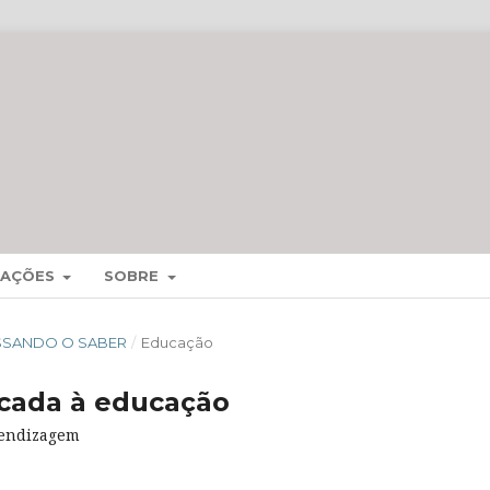
MAÇÕES
SOBRE
CESSANDO O SABER
/
Educação
licada à educação
rendizagem