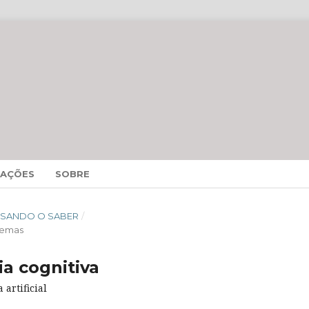
MAÇÕES
SOBRE
CESSANDO O SABER
/
temas
ia cognitiva
 artificial