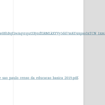
Al4a6BhBqEiwAqvrqut3XynfEiRMLkXYVy5dd7mKE4Apso3xTCN_1x
_de_sao_paulo_censo_da_educacao_basica_2019.pdf
.