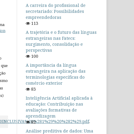
A carreira do profissional de
secretariado: Possibilidades
empreendedoras
113
uma
ion
A trajetória e o futuro das línguas
estrangeiras nas Fatecs:
surgimento, consolidação e
perspectivas
100
o
A importância da língua
 que
estrangeira na aplicação das
ação
terminologias específicas do
mesmo
comércio exterior
as
83
s)
Inteligência Artificial aplicada à
educação: Contribuição nas
avaliações formativas de
aprendizagem
O%20INCLUSIVA%20%281%29%20%282%29.pdf
.
82
Análise preditiva de dados: Uma