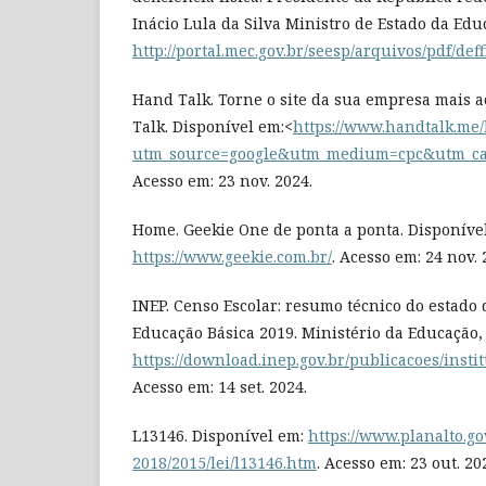
Inácio Lula da Silva Ministro de Estado da Edu
http://portal.mec.gov.br/seesp/arquivos/pdf/deff
Hand Talk. Torne o site da sua empresa mais 
Talk. Disponível em:<
https://www.handtalk.me/
utm_source=google&utm_medium=cpc&utm_ca
Acesso em: 23 nov. 2024.
Home. Geekie One de ponta a ponta. Disponíve
https://www.geekie.com.br/
. Acesso em: 24 nov. 
INEP. Censo Escolar: resumo técnico do estado 
Educação Básica 2019. Ministério da Educação,
https://download.inep.gov.br/publicacoes/inst
Acesso em: 14 set. 2024.
L13146. Disponível em:
https://www.planalto.gov
2018/2015/lei/l13146.htm
. Acesso em: 23 out. 20