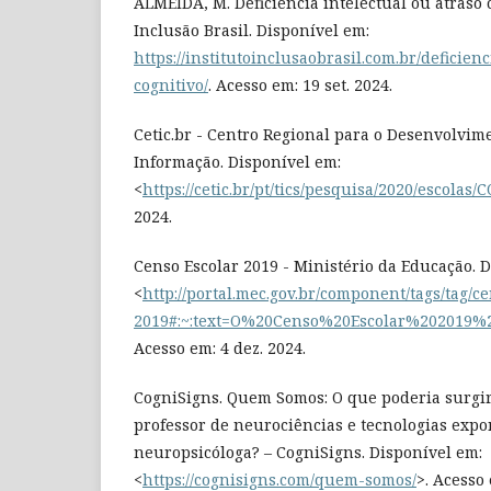
ALMEIDA, M. Deficiência intelectual ou atraso c
Inclusão Brasil. Disponível em:
https://institutoinclusaobrasil.com.br/deficien
cognitivo/
. Acesso em: 19 set. 2024.
Cetic.br - Centro Regional para o Desenvolvim
Informação. Disponível em:
<
https://cetic.br/pt/tics/pesquisa/2020/escolas/C
2024.
Censo Escolar 2019 - Ministério da Educação. 
<
http://portal.mec.gov.br/component/tags/tag/c
2019#:~:text=O%20Censo%20Escolar%202019
Acesso em: 4 dez. 2024.
CogniSigns. Quem Somos: O que poderia surgi
professor de neurociências e tecnologias exp
neuropsicóloga? – CogniSigns. Disponível em:
<
https://cognisigns.com/quem-somos/
>. Acesso 