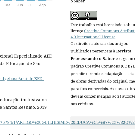
o Saber
Este trabalho está licensiado sob 
licença
Creative Commons Attribut
4.0 International License
.
Os direitos autorais dos artigos
publicados pertencem à
Revista
cional Especializado AEE
Processando o Saber
e seguem 
 da Educação de São
padrão Creative Commons (CC BY),
permite o remixe, adaptação e cri
edgebase/article/SED-
de obras derivadas do original, 
para fins comerciais. As novas obr
devem conter menção ao(s) autor(e
 educação inclusiva na
nos créditos.
e Santos Resumo. 2019.
/capes/575784/1/ARTIGO%20GUILHERME%20EDUCA%C3%87%C3%83