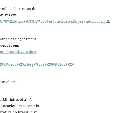
ando as barreiras de
onível em:
6789/31797/2/Educa%C3%A7%C3%A3oInclusivaSuperandoEbook.pdf
.
vanço das ações para
ponível em:
om-expectativa-sobre-
C%2055%2C7%25,chega%20a%2094%2C2%25
.>.
onível em:
.
Ministro; et al. A
educacionais especiais
erativa do Brasil Luiz