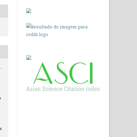
 …
o
ex