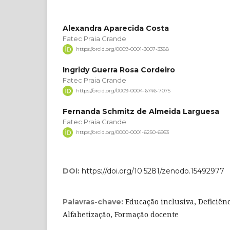
Alexandra Aparecida Costa
Fatec Praia Grande
https://orcid.org/0009-0001-3007-3388
Ingridy Guerra Rosa Cordeiro
Fatec Praia Grande
https://orcid.org/0009-0004-6746-7075
Fernanda Schmitz de Almeida Larguesa
Fatec Praia Grande
https://orcid.org/0000-0001-6250-6953
DOI:
https://doi.org/10.5281/zenodo.15492977
Educação inclusiva, Deficiênc
Palavras-chave:
Alfabetização, Formação docente