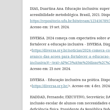
DIAS, Duartina Ana. Educação inclusiva: super
acessibilidade metodológica. Brasil, 2021. Disp
https://repositorio.ufu.br/bitstream/12345
Acesso em: 19 set. 2024.
DIVERSA. 2024 começa com expectativa sobre a
fortalecer a educação inclusiva - DIVERSA. Dis
<
https://diversa.org.br/noticias/2024-comeca-c
avanco-das-acoes-para-fortalecer-a-educacao-
inclusiva/#:~:text=Al%C3%A9m%20disso%2
Acesso em: 23 nov. 2024.
DIVERSA - Educação inclusiva na prática. Disp
<
https://diversa.org.br/
>. Acesso em: 4 dez. 2024
HADDAD, Fernando; EXECUTIVO, Secretário; DA, 
inclusão escolar de alunos com necessidades 
deficiência física. Presidente da República Fed