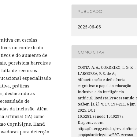
PUBLICADO
2025-06-06
gnitiva em escolas
ativos no contexto da
COMO CITAR
ativos e do aumento de
is, persistem barreiras
COSTA, A. A.; CORDEIRO, I. G. R.;
falta de recursos
LARGUESA, F. S. de A.;
ducacional especializado
Alfabetização e deficiência
ativa, práticas
cognitiva: o papel da educação
inclusiva e da inteligência
s, destacando as
artificial.
Revista Processando 
necessidade de
Saber
, [
s. l.
], v. 17, 197-211, 6 jun.
ndas da inclusão. Além
2025. DOI
a artificial (IA) como
10.5281/zenodo.15492977.
Disponível em:
como CogniSigns, Hand
https://fatecpg.edu.br/revista/ind
novadoras para detecção
.php/ps/article/view/397. Acesso