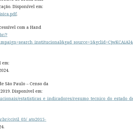
cação. Disponível em:
isica.pdf
.
acessível com a Hand
br/?
mpaign=search_institucional&gad_source=1&gclid=CjwKCAi
l em:
2024.
de São Paulo – Censo da
 2019. Disponível em:
itucionais/estatisticas_e_indicadores/resumo_tecnico_do_estado
.br/ccivil_03/_ato2015-
24.