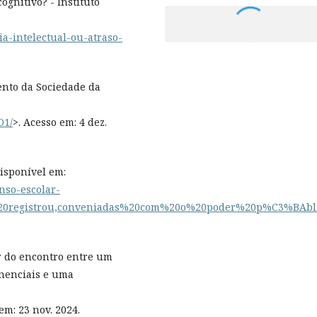
ognitivo? - Instituto
cia-intelectual-ou-atraso-
ento da Sociedade da
O1/
>. Acesso em: 4 dez.
Disponível em:
enso-escolar-
%20registrou,conveniadas%20com%20o%20poder%20p%C3%BAbl
r do encontro entre um
onenciais e uma
em: 23 nov. 2024.