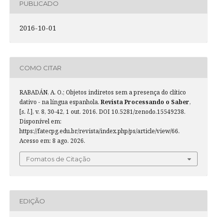
PUBLICADO
2016-10-01
COMO CITAR
RABADÁN, A. O.; Objetos indiretos sem a presença do clítico
dativo - na língua espanhola.
Revista Processando o Saber
,
[
s. l.
], v. 8, 30-42, 1 out. 2016. DOI 10.5281/zenodo.15549238.
Disponível em:
https://fatecpg.edu.br/revista/index.php/ps/article/view/66.
Acesso em: 8 ago. 2026.
Fomatos de Citação
EDIÇÃO