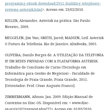
programing-ebook-download/2911-building-telephony-
systems-asterisk.html
>. Acesso em: 23/02/2010.
KELLER, Alexandre. Asterisk na prática. São Paulo:
Novatec, 2009.
MEGGELEN, Jim Van; SMITH, Jared; MADSEN, Leif. Asterisk
O Futuro da Telefonia. Rio de Janeiro: AltaBooks, 2005.
OLIVEIRA, Danilo Borges de. A UTILIZAÇÃO DA TELEFONIA
IP EM REDES PRIVADAS COM A PLATAFORMA ASTERISK.
Trabalho de Conclusão de Curso (Tecnólogo em
Informática para Gestão de Negócios) – Faculdade de
Tecnologia de Praia Grande, Praia Grande, 2011.
[Orientador: Prof. César Augusto Franco].
ZIMMERMANN, Afonso. Jan. 2009. Edição Manual de
Contextos no Disc-OS. Disponível em: < www.disc-
os.org/e107/request.php?22> Acesso em: 01/03/2010.