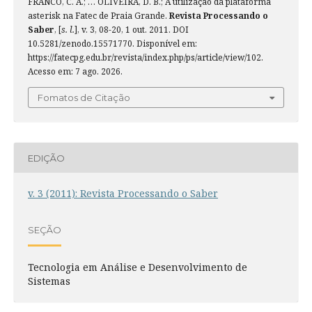
FRANCO, C. A.; … OLIVEIRA, D. B.; A utilização da plataforma
asterisk na Fatec de Praia Grande.
Revista Processando o
Saber
, [
s. l.
], v. 3, 08-20, 1 out. 2011. DOI
10.5281/zenodo.15571770. Disponível em:
https://fatecpg.edu.br/revista/index.php/ps/article/view/102.
Acesso em: 7 ago. 2026.
Fomatos de Citação
EDIÇÃO
v. 3 (2011): Revista Processando o Saber
SEÇÃO
Tecnologia em Análise e Desenvolvimento de
Sistemas