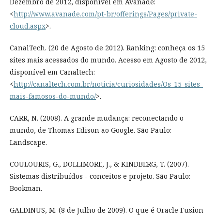
Dezembro de 2012, disponível em Avanade:
<
http://www.avanade.com/pt-br/offerings/Pages/private-
cloud.aspx
>.
CanalTech. (20 de Agosto de 2012). Ranking: conheça os 15
sites mais acessados do mundo. Acesso em Agosto de 2012,
disponível em Canaltech:
<
http://canaltech.com.br/noticia/curiosidades/Os-15-sites-
mais-famosos-do-mundo/
>.
CARR, N. (2008). A grande mudança: reconectando o
mundo, de Thomas Edison ao Google. São Paulo:
Landscape.
COULOURIS, G., DOLLIMORE, J., & KINDBERG, T. (2007).
Sistemas distribuídos - conceitos e projeto. São Paulo:
Bookman.
GALDINUS, M. (8 de Julho de 2009). O que é Oracle Fusion