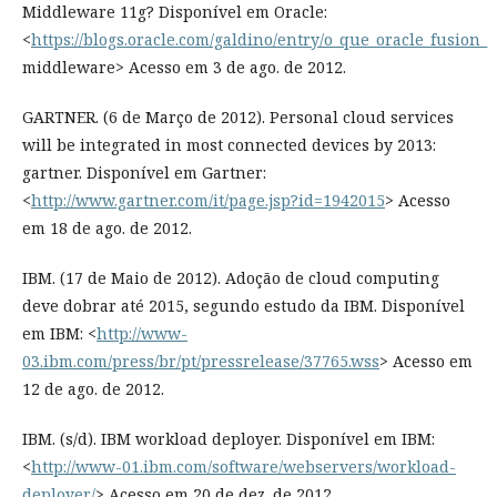
Middleware 11g? Disponível em Oracle:
<
https://blogs.oracle.com/galdino/entry/o_que_oracle_fusion_
middleware> Acesso em 3 de ago. de 2012.
GARTNER. (6 de Março de 2012). Personal cloud services
will be integrated in most connected devices by 2013:
gartner. Disponível em Gartner:
<
http://www.gartner.com/it/page.jsp?id=1942015
> Acesso
em 18 de ago. de 2012.
IBM. (17 de Maio de 2012). Adoção de cloud computing
deve dobrar até 2015, segundo estudo da IBM. Disponível
em IBM: <
http://www-
03.ibm.com/press/br/pt/pressrelease/37765.wss
> Acesso em
12 de ago. de 2012.
IBM. (s/d). IBM workload deployer. Disponível em IBM:
<
http://www-01.ibm.com/software/webservers/workload-
deployer/
> Acesso em 20 de dez. de 2012.