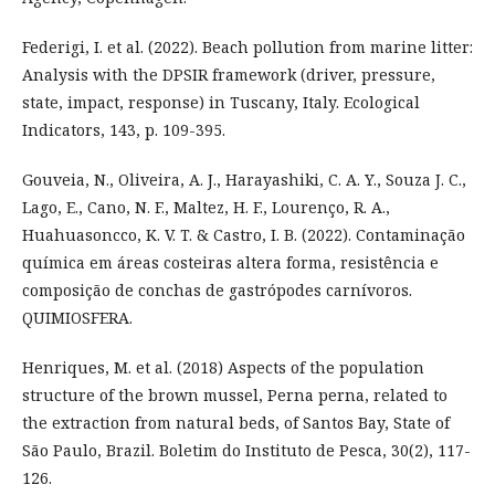
Federigi, I. et al. (2022). Beach pollution from marine litter:
Analysis with the DPSIR framework (driver, pressure,
state, impact, response) in Tuscany, Italy. Ecological
Indicators, 143, p. 109-395.
Gouveia, N., Oliveira, A. J., Harayashiki, C. A. Y., Souza J. C.,
Lago, E., Cano, N. F., Maltez, H. F., Lourenço, R. A.,
Huahuasoncco, K. V. T. & Castro, I. B. (2022). Contaminação
química em áreas costeiras altera forma, resistência e
composição de conchas de gastrópodes carnívoros.
QUIMIOSFERA.
Henriques, M. et al. (2018) Aspects of the population
structure of the brown mussel, Perna perna, related to
the extraction from natural beds, of Santos Bay, State of
São Paulo, Brazil. Boletim do Instituto de Pesca, 30(2), 117-
126.