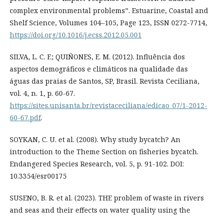
complex environmental problems”. Estuarine, Coastal and
Shelf Science, Volumes 104–105, Page 123, ISSN 0272-7714,
https://doi.org/10.1016/j.ecss.2012.05.001
SILVA, L. C. F.; QUIÑONES, E. M. (2012). Influência dos
aspectos demográficos e climáticos na qualidade das
águas das praias de Santos, SP, Brasil. Revista Ceciliana,
vol. 4, n. 1, p. 60-67.
https://sites.unisanta.br/revistaceciliana/edicao_07/1-2012-
60-67.pdf
.
SOYKAN, C. U. et al. (2008). Why study bycatch? An
introduction to the Theme Section on fisheries bycatch.
Endangered Species Research, vol. 5, p. 91-102. DOI:
10.3354/esr00175
SUSENO, B. R. et al. (2023). THE problem of waste in rivers
and seas and their effects on water quality using the