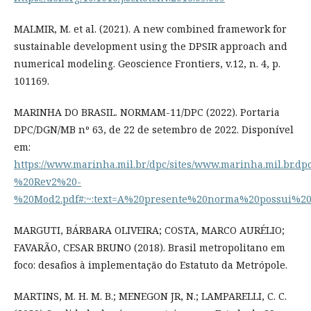
MALMIR, M. et al. (2021). A new combined framework for
sustainable development using the DPSIR approach and
numerical modeling. Geoscience Frontiers, v.12, n. 4, p.
101169.
MARINHA DO BRASIL. NORMAM-11/DPC (2022). Portaria
DPC/DGN/MB nº 63, de 22 de setembro de 2022. Disponível
em:
https://www.marinha.mil.br/dpc/sites/www.marinha.mil.br.
%20Rev2%20-
%20Mod2.pdf#:~:text=A%20presente%20norma%20possu
MARGUTI, BÁRBARA OLIVEIRA; COSTA, MARCO AURÉLIO;
FAVARÃO, CESAR BRUNO (2018). Brasil metropolitano em
foco: desafios à implementação do Estatuto da Metrópole.
MARTINS, M. H. M. B.; MENEGON JR, N.; LAMPARELLI, C. C.