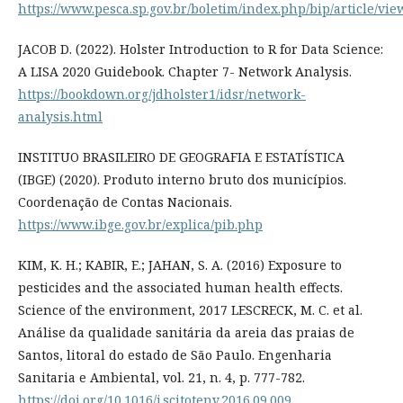
https://www.pesca.sp.gov.br/boletim/index.php/bip/article/vi
JACOB D. (2022). Holster Introduction to R for Data Science:
A LISA 2020 Guidebook. Chapter 7- Network Analysis.
https://bookdown.org/jdholster1/idsr/network-
analysis.html
INSTITUO BRASILEIRO DE GEOGRAFIA E ESTATÍSTICA
(IBGE) (2020). Produto interno bruto dos municípios.
Coordenação de Contas Nacionais.
https://www.ibge.gov.br/explica/pib.php
KIM, K. H.; KABIR, E.; JAHAN, S. A. (2016) Exposure to
pesticides and the associated human health effects.
Science of the environment, 2017 LESCRECK, M. C. et al.
Análise da qualidade sanitária da areia das praias de
Santos, litoral do estado de São Paulo. Engenharia
Sanitaria e Ambiental, vol. 21, n. 4, p. 777-782.
https://doi.org/10.1016/j.scitotenv.2016.09.009