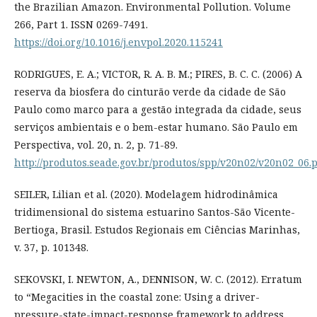
the Brazilian Amazon. Environmental Pollution. Volume
266, Part 1. ISSN 0269-7491.
https://doi.org/10.1016/j.envpol.2020.115241
RODRIGUES, E. A.; VICTOR, R. A. B. M.; PIRES, B. C. C. (2006) A
reserva da biosfera do cinturão verde da cidade de São
Paulo como marco para a gestão integrada da cidade, seus
serviços ambientais e o bem-estar humano. São Paulo em
Perspectiva, vol. 20, n. 2, p. 71-89.
http://produtos.seade.gov.br/produtos/spp/v20n02/v20n02_06.
SEILER, Lilian et al. (2020). Modelagem hidrodinâmica
tridimensional do sistema estuarino Santos-São Vicente-
Bertioga, Brasil. Estudos Regionais em Ciências Marinhas,
v. 37, p. 101348.
SEKOVSKI, I. NEWTON, A., DENNISON, W. C. (2012). Erratum
to “Megacities in the coastal zone: Using a driver-
pressure-state-impact-response framework to address