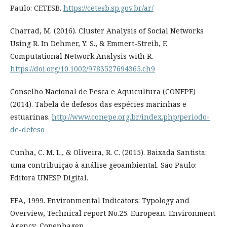
Paulo: CETESB.
https://cetesb.sp.gov.br/ar/
Charrad, M. (2016). Cluster Analysis of Social Networks
Using R. In Dehmer, Y. S., & Emmert-Streib, F.
Computational Network Analysis with R.
https://doi.org/10.1002/9783527694365.ch9
Conselho Nacional de Pesca e Aquicultura (CONEPE)
(2014). Tabela de defesos das espécies marinhas e
estuarinas.
http://www.conepe.org.br/index.php/periodo-
de-defeso
Cunha, C. M. L., & Oliveira, R. C. (2015). Baixada Santista:
uma contribuição à análise geoambiental. São Paulo:
Editora UNESP Digital.
EEA, 1999. Environmental Indicators: Typology and
Overview, Technical report No.25. European. Environment
Agency, Copenhagen.