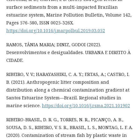
surface sediments from a multi-impacted Brazilian
estuarine system, Marine Pollution Bulletin, Volume 142,
Pages 576-580, ISSN 0025-326X.
https://doi.org/10.1016/j.marpolbul.2019.03.052
RAMOS, TÂNIA MARIA; DINIZ, GODOI (2022).
Desenvolvimentos e desigualdades. URBANA E DIREITO À
CIDADE.
RIBEIRO, V. V.; HARAYASHIKI, C. A. Y.; ERTAS, A.; CASTRO, I.
B. (2021). Anthropogenic litter composition and
distribution along a chemical contamination gradient at
Santos Estuarine System—Brazil. Regional studies in
marine science.
https://doi.org/10.1016/j.rsma.2021.101902
RIBEIRO-BRASIL, D. R. G., TORRES, N. R., PICANÇO, A. B.,
SOUSA, D. S., RIBEIRO, V. S. R., BRASIL, L. S., MONTAG, L. F. A.
(2020). Contamination of stream fish by plastic waste in