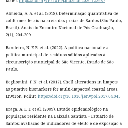
Mater.
https://doi.org/10.1016/j.jhazmat.2020.122937
Almeida, A. A. et al. (2018). Determinação quantitativa de
coliformes fecais na areia das praias de Santos (São Paulo,
Brasil). Anais do Encontro Nacional de Pós Graduação,
2(1), 204-209.
Bandeira, N. F. B. et al. (2022). A política nacional e a
política municipal de resíduos sólidos aplicadas à
circunscrição municipal de São Vicente, Estado de São
Paulo.
Begliomini, F. N. et al. (2017). Shell alterations in limpets
as putative biomarkers for multi-impacted coastal áreas.
Environ. Pollut.
https://doi.org/10.1016/j.envpol.2017.04.045
Braga, A. L. F. et al. (2009). Estudo epidemiológico na
população residente na Baixada Santista – Estuário de
Santos: avaliação de indicadores de efeito e de exposição a