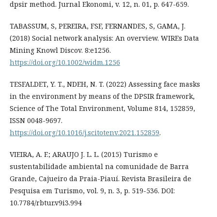
dpsir method. Jurnal Ekonomi, v. 12, n. 01, p. 647-659.
TABASSUM, S, PEREIRA, FSF, FERNANDES, S, GAMA, J.
(2018) Social network analysis: An overview. WIREs Data
Mining Knowl Discov. 8:e1256.
https://doi.org/10.1002/widm.1256
TESFALDET, Y. T., NDEH, N. T. (2022) Assessing face masks
in the environment by means of the DPSIR framework,
Science of The Total Environment, Volume 814, 152859,
ISSN 0048-9697.
https://doi.org/10.1016/j.scitotenv.2021.152859
.
VIEIRA, A. F.; ARAUJO J. L. L. (2015) Turismo e
sustentabilidade ambiental na comunidade de Barra
Grande, Cajueiro da Praia-Piauí. Revista Brasileira de
Pesquisa em Turismo, vol. 9, n. 3, p. 519-536. DOI:
10.7784/rbtur.v9i3.994