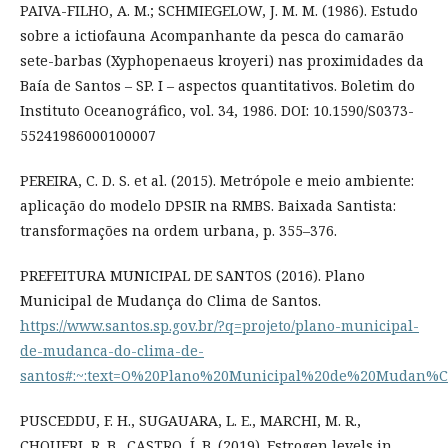
PAIVA-FILHO, A. M.; SCHMIEGELOW, J. M. M. (1986). Estudo
sobre a ictiofauna Acompanhante da pesca do camarão
sete-barbas (Xyphopenaeus kroyeri) nas proximidades da
Baía de Santos – SP. I – aspectos quantitativos. Boletim do
Instituto Oceanográfico, vol. 34, 1986. DOI: 10.1590/S0373-
55241986000100007
PEREIRA, C. D. S. et al. (2015). Metrópole e meio ambiente:
aplicação do modelo DPSIR na RMBS. Baixada Santista:
transformações na ordem urbana, p. 355–376.
PREFEITURA MUNICIPAL DE SANTOS (2016). Plano
Municipal de Mudança do Clima de Santos.
https://www.santos.sp.gov.br/?q=projeto/plano-municipal-
de-mudanca-do-clima-de-
santos#:~:text=O%20Plano%20Municipal%20de%20Mudan%C
PUSCEDDU, F. H., SUGAUARA, L. E., MARCHI, M. R.,
CHOUERI, R. B., CASTRO, Í. B. (2019). Estrogen levels in