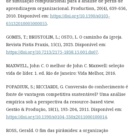
de simulação computacional para a análise de perfis de
aprendizagem organizacional. Production, 20(4), 639-656,
2010. Disponível em:
https://doi.org/10.1590/s0103-
65132010005000055
.
GOMES, T.; BRUSTOLIN, L.; OSTO, L. O caminho da igreja.
Revista Pistis Praxis, 15(1), 2023. Disponível em:
https://doi.org/10.7213/2175-1838.15.001.ds07
.
MAXWELL, John C. O melhor de John C. Maxwell: seleção
vida de líder. 1. ed. Rio de Janeiro: Vida Melhor, 2016.
POPADIUK, S.; RICCIARDI, G. Conversão do conhecimento é
fonte de vantagem competitiva sustentável? Uma análise
empírica sob a perspectiva da resource-based view.
Gestão & Produção, 18(1), 193-204, 2011. Disponível em:
https://doi.org/10.1590/s0104-530x2011000100014
.
ROSS, Gerald. O fim das pirâmides: a organização