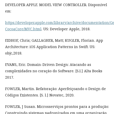
DEVELOPER APPLE. MODEL VIEW CONTROLLER. Disponível
em:
https://developer.apple.com/library/archive/documentation/
CocoaCore/MVC.html
. US: Developer Apple, 2018.
EIDHOF, Chris; GALLAGHER, Matt; KUGLER, Florian. App
Architecture: iOS Application Patterns in Swift. US:
objc,2018.
EVANS, Eric. Domain-Driven Design: Atacando as
complexidades no coração do Software. [S.I.] Alta Books
2017.
FOWLER, Martin. Refatoração: Aperfeiçoando o Design de
Códigos Existentes. [S. l.] Novatec, 2020.
FOWLER, J Susan. Microsserviços prontos para a produção:
Construindo sistemas padronizados em uma organização