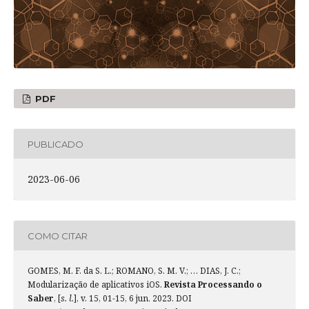
PDF
PUBLICADO
2023-06-06
COMO CITAR
GOMES, M. F. da S. L.; ROMANO, S. M. V.; … DIAS, J. C.;
Modularização de aplicativos iOS.
Revista Processando o
Saber
, [
s. l.
], v. 15, 01-15, 6 jun. 2023. DOI