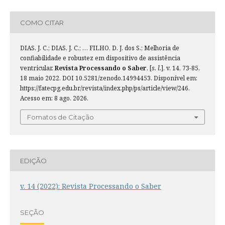
COMO CITAR
DIAS, J. C.; DIAS, J. C.; … FILHO, D. J. dos S.; Melhoria de
confiabilidade e robustez em dispositivo de assistência
ventricular.
Revista Processando o Saber
, [
s. l.
], v. 14, 73-85,
18 maio 2022. DOI 10.5281/zenodo.14994453. Disponível em:
https://fatecpg.edu.br/revista/index.php/ps/article/view/246.
Acesso em: 8 ago. 2026.
Fomatos de Citação
EDIÇÃO
v. 14 (2022): Revista Processando o Saber
SEÇÃO