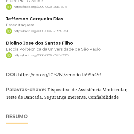
Fatec Praia Grande
https://orcid.org/0000-0003-2515-8018
Jefferson Cerqueira Dias
Fatec Itaquera
https://orcid.org/0000-0002-2999-1341
Diolino Jose dos Santos Filho
Escola Politécnica da Universidade de São Paulo
https://orcid.org/0000-0002-3578-8905
DOI:
https://doi.org/10.5281/zenodo.14994453
Palavras-chave:
Dispositivo de Assistência Ventricular,
Teste de Bancada, Segurança Inerente, Confiabilidade
RESUMO