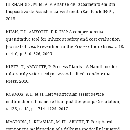
HERNANDES, M. M. A. P. Análise de Escoamento em um
Dispositivo de Assistência VentricularSão PauloIFSP, ,
2018.
KHAN, F. I.; AMYOTTE, P. R. I2SI: A comprehensive
quantitative tool for inherent safety and cost evaluation.
Journal of Loss Prevention in the Process Industries, v. 18,
n. 4–6, p. 310–326, 2005.
KLETZ, T.; AMYOTTE, P. Process Plants - A Handbook for
Inherently Safer Design. Second Edi ed. London: CRC
Press, 2010.
KORMOS, R. L. et al. Left ventricular assist device
malfunctions: It is more than just the pump. Circulation,
v. 136, n. 18, p. 1714–1725, 2017.
MASTORIS, I.; KHASHAB, M. EL; ABICHT, T. Peripheral
component malfunction of a fully magnetically levitated