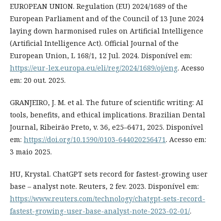
EUROPEAN UNION. Regulation (EU) 2024/1689 of the
European Parliament and of the Council of 13 June 2024
laying down harmonised rules on Artificial Intelligence
(Artificial Intelligence Act). Official Journal of the
European Union, L 168/1, 12 Jul. 2024. Disponível em:
https://eur-lex.europa.eu/eli/reg/2024/1689/oj/eng
. Acesso
em: 20 out. 2025.
GRANJEIRO, J. M. et al. The future of scientific writing: AI
tools, benefits, and ethical implications. Brazilian Dental
Journal, Ribeirão Preto, v. 36, e25–6471, 2025. Disponível
em:
https://doi.org/10.1590/0103-644020256471
. Acesso em:
3 maio 2025.
HU, Krystal. ChatGPT sets record for fastest-growing user
base – analyst note. Reuters, 2 fev. 2023. Disponível em:
https://www.reuters.com/technology/chatgpt-sets-record-
fastest-growing-user-base-analyst-note-2023-02-01/
.