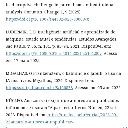
its disruptive challenge to journalism: an institutional
analysis. Commun. Change 1, 9 (2025).
https://doi.org/10.1007/s44382-025-00008-x
LUDERMIR, T. B. Inteligência artificial e aprendizado de
máquina: estado atual e tendências. Estudos Avançados,
São Paulo, v. 35, n. 101, p. 85–94, 2021. Disponível em:
https://doi.org/10.1590/s0103-4014.2021.35101.007
. Acesso
em: 17 maio 2025.
MIGALHAS. O Frankenstein, o babuíno e o Jabuti: o uso da
IA nos livros. Migalhas, 2024. Disponível em:
https://s.migalhas.com.br/S/166833
. Acesso em: 05 abr. 2025.
NÚCLEO. Amazon vai exigir que autores auto-publicados
informem se usaram IA para criar livros. Núcleo, 22 set.
2023. Disponível em:
https://nucleo.jor.br/curtas/2023-09-
22-amazon-autores-autopublicar-