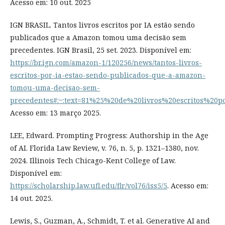
Acesso em: 10 out. 2025
IGN BRASIL. Tantos livros escritos por IA estão sendo
publicados que a Amazon tomou uma decisão sem
precedentes. IGN Brasil, 25 set. 2023. Disponível em:
https://br.ign.com/amazon-1/120256/news/tantos-livros-
escritos-por-ia-estao-sendo-publicados-que-a-amazon-
tomou-uma-decisao-sem-
precedentes#:~:text=81%25%20de%20livros%20escritos%20
Acesso em: 13 março 2025.
LEE, Edward. Prompting Progress: Authorship in the Age
of AI. Florida Law Review, v. 76, n. 5, p. 1321–1380, nov.
2024. Illinois Tech Chicago-Kent College of Law.
Disponível em:
https://scholarship.law.ufl.edu/flr/vol76/iss5/5
. Acesso em:
14 out. 2025.
Lewis, S., Guzman, A., Schmidt, T. et al. Generative AI and