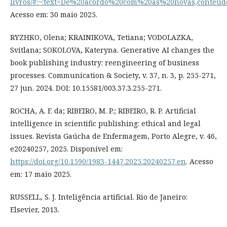
livros/#:~:text=De%20acordo%20com%20as%20novas,conteú
Acesso em: 30 maio 2025.
RYZHKO, Olena; KRAINIKOVA, Tetiana; VODOLAZKA,
Svitlana; SOKOLOVA, Kateryna. Generative AI changes the
book publishing industry: reengineering of business
processes. Communication & Society, v. 37, n. 3, p. 255-271,
27 jun. 2024. DOI: 10.15581/003.37.3.255-271.
ROCHA, A. F. da; RIBEIRO, M. P.; RIBEIRO, R. P. Artificial
intelligence in scientific publishing: ethical and legal
issues. Revista Gaúcha de Enfermagem, Porto Alegre, v. 46,
e20240257, 2025. Disponível em:
https://doi.org/10.1590/1983-1447.2025.20240257.en
. Acesso
em: 17 maio 2025.
RUSSELL, S. J. Inteligência artificial. Rio de Janeiro:
Elsevier, 2013.