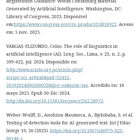
Registration Guidance: Works Containing Material
Generated by Artificial Intelligence. Washington, DC:
Library of Congress, 2023. Disponível
em:
https://www.congress.gov/crs-product/LSB10922
. Acesso
em: 5 nov.. 2025.
VARGAS-ELIZONDO, Celso. The role of linguistics in
artificial intelligence (AI). Leng. Soc., Lima, v. 23, n. 2, p.
599-622, jul. 2024. Disponible en:
http://www.scielo.org.pe/scielo.php?
script=sci_arttext&pid=S2413-
26592024000200023&lng=es&nrm=iso
. Accedido en: 10
mayo 2025. Epub 30-Dic-2024.
http://dx.doi.org/10.15381/lengsoc.v23i2.28972
.
Weber-Wulff, D., Anohina-Naumeca, A., Bjelobaba, S. et al.
Testing of detection tools for AI-generated text. Int J Educ
Integr 19, 26 (2023).
https://doi.org/10.1007/s40979-023-
00146-z