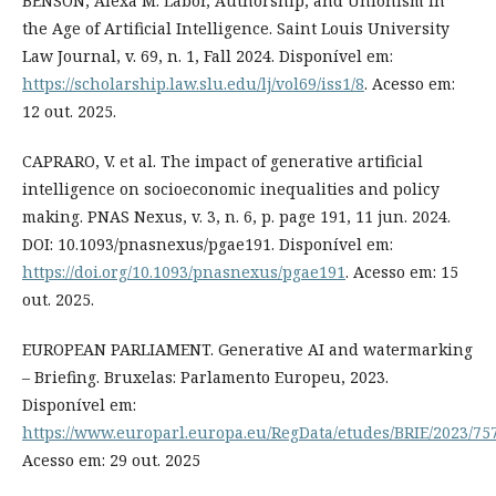
BENSON, Alexa M. Labor, Authorship, and Unionism in
the Age of Artificial Intelligence. Saint Louis University
Law Journal, v. 69, n. 1, Fall 2024. Disponível em:
https://scholarship.law.slu.edu/lj/vol69/iss1/8
. Acesso em:
12 out. 2025.
CAPRARO, V. et al. The impact of generative artificial
intelligence on socioeconomic inequalities and policy
making. PNAS Nexus, v. 3, n. 6, p. page 191, 11 jun. 2024.
DOI: 10.1093/pnasnexus/pgae191. Disponível em:
https://doi.org/10.1093/pnasnexus/pgae191
. Acesso em: 15
out. 2025.
EUROPEAN PARLIAMENT. Generative AI and watermarking
– Briefing. Bruxelas: Parlamento Europeu, 2023.
Disponível em:
https://www.europarl.europa.eu/RegData/etudes/BRIE/2023/
Acesso em: 29 out. 2025