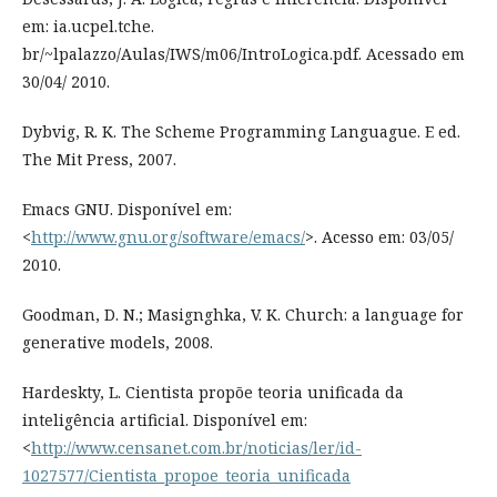
em: ia.ucpel.tche.
br/~lpalazzo/Aulas/IWS/m06/IntroLogica.pdf. Acessado em
30/04/ 2010.
Dybvig, R. K. The Scheme Programming Languague. E ed.
The Mit Press, 2007.
Emacs GNU. Disponível em:
<
http://www.gnu.org/software/emacs/
>. Acesso em: 03/05/
2010.
Goodman, D. N.; Masignghka, V. K. Church: a language for
generative models, 2008.
Hardeskty, L. Cientista propõe teoria unificada da
inteligência artificial. Disponível em:
<
http://www.censanet.com.br/noticias/ler/id-
1027577/Cientista_propoe_teoria_unificada