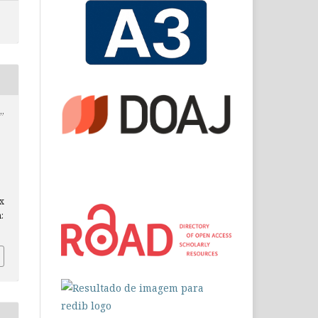
”
ex
: