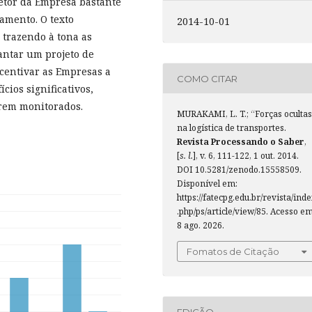
setor da Empresa bastante
ramento. O texto
2014-10-01
 trazendo à tona as
antar um projeto de
centivar as Empresas a
COMO CITAR
ios significativos,
erem monitorados.
MURAKAMI, L. T.; “Forças ocultas
na logística de transportes.
Revista Processando o Saber
,
[
s. l.
], v. 6, 111-122, 1 out. 2014.
DOI 10.5281/zenodo.15558509.
Disponível em:
https://fatecpg.edu.br/revista/ind
.php/ps/article/view/85. Acesso em
8 ago. 2026.
Fomatos de Citação
EDIÇÃO