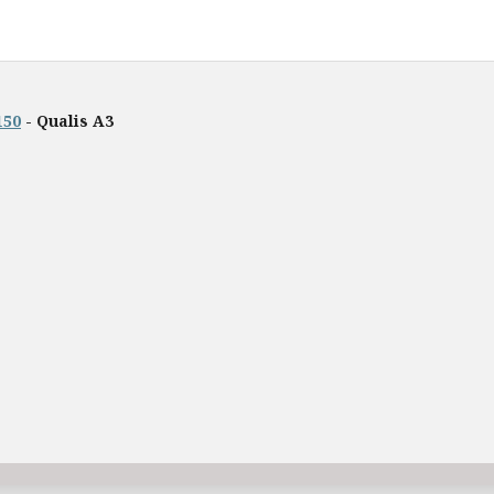
150
- Qualis A3