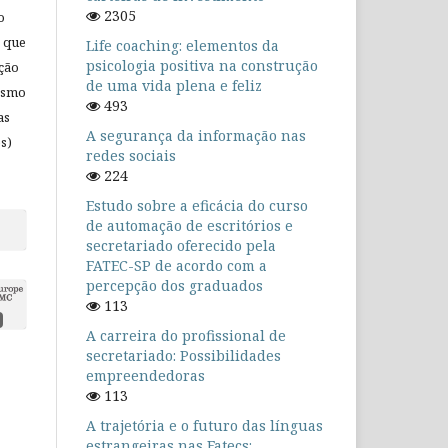
2305
o
 que
Life coaching: elementos da
psicologia positiva na construção
ação
de uma vida plena e feliz
mesmo
493
as
A segurança da informação nas
s)
redes sociais
224
Estudo sobre a eficácia do curso
de automação de escritórios e
secretariado oferecido pela
FATEC-SP de acordo com a
percepção dos graduados
113
A carreira do profissional de
secretariado: Possibilidades
empreendedoras
113
A trajetória e o futuro das línguas
estrangeiras nas Fatecs: