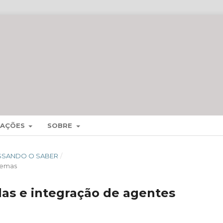
MAÇÕES
SOBRE
CESSANDO O SABER
/
temas
das e integração de agentes