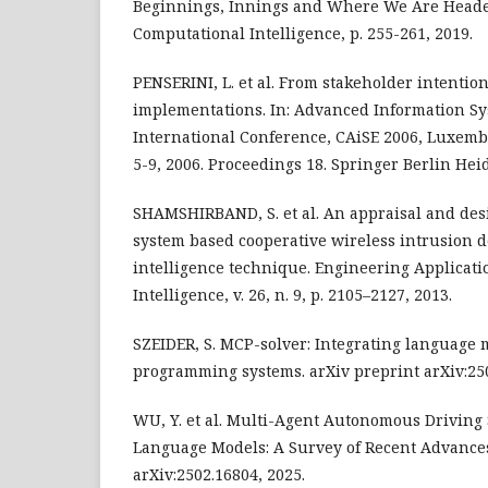
Beginnings, Innings and Where We Are Heade
Computational Intelligence, p. 255-261, 2019.
PENSERINI, L. et al. From stakeholder intentio
implementations. In: Advanced Information Sy
International Conference, CAiSE 2006, Luxem
5-9, 2006. Proceedings 18. Springer Berlin Heid
SHAMSHIRBAND, S. et al. An appraisal and desi
system based cooperative wireless intrusion 
intelligence technique. Engineering Application
Intelligence, v. 26, n. 9, p. 2105–2127, 2013.
SZEIDER, S. MCP-solver: Integrating language 
programming systems. arXiv preprint arXiv:250
WU, Y. et al. Multi-Agent Autonomous Driving
Language Models: A Survey of Recent Advances
arXiv:2502.16804, 2025.