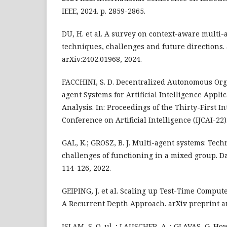
IEEE, 2024. p. 2859-2865.
DU, H. et al. A survey on context-aware multi-
techniques, challenges and future directions.
arXiv:2402.01968, 2024.
FACCHINI, S. D. Decentralized Autonomous Org
agent Systems for Artificial Intelligence Appli
Analysis. In: Proceedings of the Thirty-First In
Conference on Artificial Intelligence (IJCAI-22)
GAL, K.; GROSZ, B. J. Multi-agent systems: Tech
challenges of functioning in a mixed group. Daed
114-126, 2022.
GEIPING, J. et al. Scaling up Test-Time Comput
A Recurrent Depth Approach. arXiv preprint ar
ISLAM, S. O. ul. ; LAUSCHER, A. ; GLAVAS, G. 