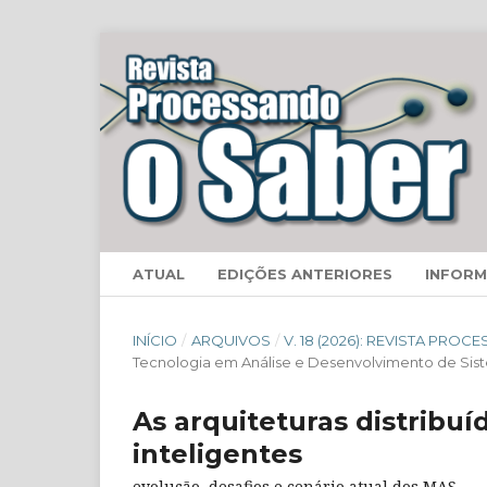
ATUAL
EDIÇÕES ANTERIORES
INFOR
INÍCIO
/
ARQUIVOS
/
V. 18 (2026): REVISTA PRO
Tecnologia em Análise e Desenvolvimento de Sis
As arquiteturas distribuí
inteligentes
evolução, desafios e cenário atual dos MAS