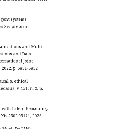
agent systems:
 arXiv preprint
anizations and Multi-
cations and Data
ternational Joint
. 2022. p. 5851-5852.
nical & ethical
alus, v. 151, n. 2, p.
e with Latent Reasoning:
Xiv:2502.05171, 2025.
How Much Do LLMs