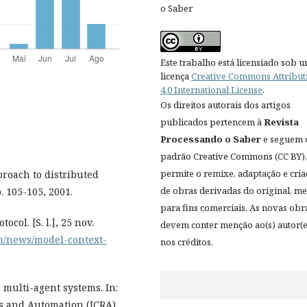
o Saber
Este trabalho está licensiado sob 
licença
Creative Commons Attribut
4.0 International License
.
Os direitos autorais dos artigos
publicados pertencem à
Revista
Processando o Saber
e seguem 
padrão Creative Commons (CC BY),
permite o remixe, adaptação e cri
roach to distributed
de obras derivadas do original, 
p. 105-105, 2001.
para fins comerciais. As novas obr
ol. [S. l.], 25 nov.
devem conter menção ao(s) autor(e
m/news/model-context-
nos créditos.
r multi-agent systems. In:
s and Automation (ICRA).