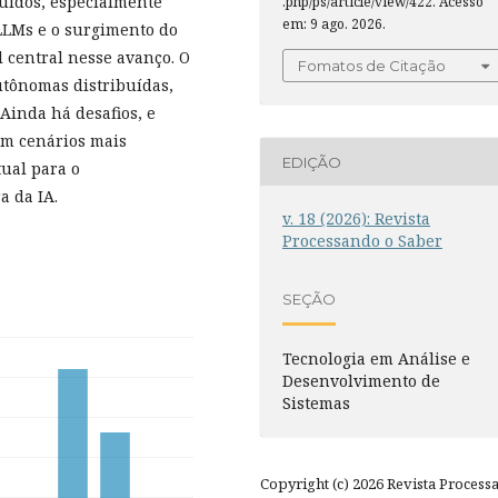
uídos, especialmente
.php/ps/article/view/422. Acesso
em: 9 ago. 2026.
 LLMs e o surgimento do
 central nesse avanço. O
Fomatos de Citação
utônomas distribuídas,
Ainda há desafios, e
em cenários mais
EDIÇÃO
tual para o
a da IA.
v. 18 (2026): Revista
Processando o Saber
SEÇÃO
Tecnologia em Análise e
Desenvolvimento de
Sistemas
Copyright (c) 2026 Revista Process