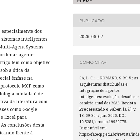
PDF
PUBLICADO
), especialmente dos
2026-06-07
 sistemas inteligentes
 Multi-Agent Systems
oordenar agentes
rtigo tem como objetivo
COMO CITAR
sob a ótica da
ecial ênfase na
SÁ, L. C.; … ROMANO, S. M. V.; As
arquiteturas distribuídas e
 protocolo MCP como
integração de agentes
dologia adotada é de
inteligentes: evolução, desafios e
tiva da literatura com
cenário atual dos MAS.
Revista
bases como Google
Processando o Saber
, [
s. l.
], v.
18, 69-85, 7 jun. 2026. DOI
e Excel para
10.5281/zenodo.19930775.
 As conclusões desta
Disponível em:
icando frente à
https://fatecpg.edu.br/revista/ind