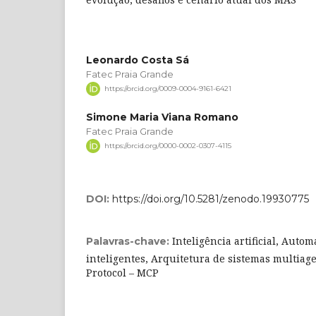
Leonardo Costa Sá
Fatec Praia Grande
https://orcid.org/0009-0004-9161-6421
Simone Maria Viana Romano
Fatec Praia Grande
https://orcid.org/0000-0002-0307-4115
DOI:
https://doi.org/10.5281/zenodo.19930775
Inteligência artificial, Auto
Palavras-chave:
inteligentes, Arquitetura de sistemas multiag
Protocol – MCP