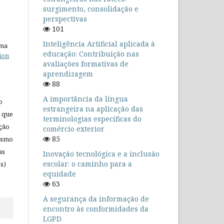
surgimento, consolidação e
perspectivas
101
Inteligência Artificial aplicada à
uma
educação: Contribuição nas
ion
avaliações formativas de
aprendizagem
88
A importância da língua
o
estrangeira na aplicação das
 que
terminologias específicas do
ação
comércio exterior
85
mesmo
as
Inovação tecnológica e a inclusão
escolar: o caminho para a
s)
equidade
63
A segurança da informação de
encontro às conformidades da
LGPD