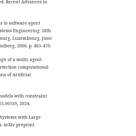
d. Recent Advances in
ns to software agent
stems Engineering: 18th
bourg, Luxembourg, June
elberg, 2006. p. 465-479.
gn of a multi-agent
detection computational
s of Artificial
models with constraint
1.00539, 2024.
 Systems with Large
. arXiv preprint