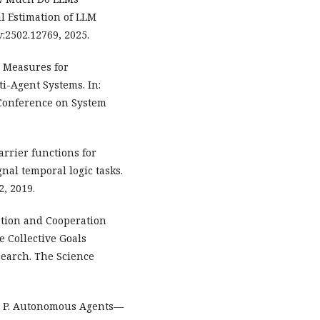
l Estimation of LLM
v:2502.12769, 2025.
s Measures for
i-Agent Systems. In:
 Conference on System
rrier functions for
nal temporal logic tasks.
2, 2019.
ation and Cooperation
 Collective Goals
esearch. The Science
. P. Autonomous Agents—