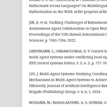
Hallucinate across Languages? On Multilingua
Hallucination in the Wild. arXiv preprint arXi
JIN, D. et al. Tackling Challenges of Robustnes
Autonomous Agent Collaboration in Open Mult
Proceedings of the 55th Hawaii International
Sciences. p. 7585-7594, 2022.
LINDEMANN, L.; DIMAROGONAS, D. V. Control ba
multi-agent systems under conflicting local sig
IEEE control systems letters, v. 3, n. 3, p. 757-76
LIU, J. Multi-Agent Systems: Studying Coordin
Mechanisms in Multi-Agent Systems to Achieve
Efficiently. Journal of Artificial Intelligence R
Brigade (Publishing) Group, v. 4, n. 1, 2024.
MOHARIR, M.; MAHALAKSHMI, A. S.; KUMAR, G