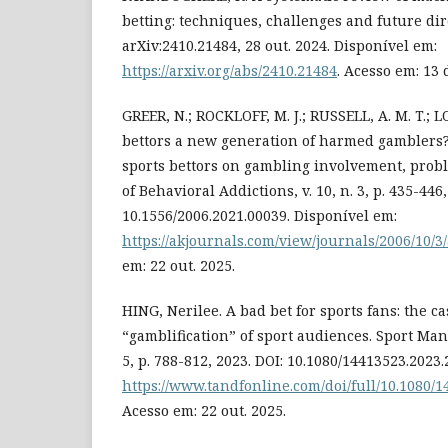
betting: techniques, challenges and future dir
arXiv:2410.21484, 28 out. 2024. Disponível em:
https://arxiv.org/abs/2410.21484
. Acesso em: 13 
GREER, N.; ROCKLOFF, M. J.; RUSSELL, A. M. T.; L
bettors a new generation of harmed gamblers
sports bettors on gambling involvement, prob
of Behavioral Addictions, v. 10, n. 3, p. 435-446,
10.1556/2006.2021.00039. Disponível em:
https://akjournals.com/view/journals/2006/10/3
em: 22 out. 2025.
HING, Nerilee. A bad bet for sports fans: the c
“gamblification” of sport audiences. Sport Man
5, p. 788-812, 2023. DOI: 10.1080/14413523.2023
https://www.tandfonline.com/doi/full/10.1080/
Acesso em: 22 out. 2025.