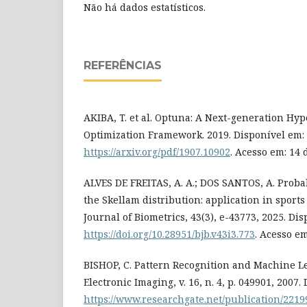
Não há dados estatísticos.
REFERÊNCIAS
AKIBA, T. et al. Optuna: A Next-generation Hy
Optimization Framework. 2019. Disponível em:
https://arxiv.org/pdf/1907.10902
. Acesso em: 14 
ALVES DE FREITAS, A. A.; DOS SANTOS, A. Proba
the Skellam distribution: application in sports 
Journal of Biometrics, 43(3), e-43773, 2025. Di
https://doi.org/10.28951/bjb.v43i3.773
. Acesso em
BISHOP, C. Pattern Recognition and Machine Le
Electronic Imaging, v. 16, n. 4, p. 049901, 2007.
https://www.researchgate.net/publication/22