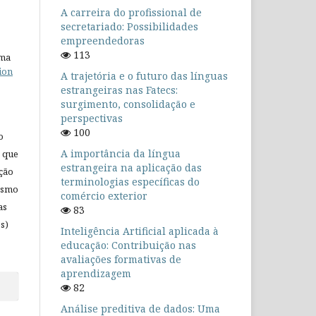
A carreira do profissional de
secretariado: Possibilidades
empreendedoras
113
uma
ion
A trajetória e o futuro das línguas
estrangeiras nas Fatecs:
surgimento, consolidação e
perspectivas
100
o
A importância da língua
 que
estrangeira na aplicação das
ação
terminologias específicas do
mesmo
comércio exterior
as
83
s)
Inteligência Artificial aplicada à
educação: Contribuição nas
avaliações formativas de
aprendizagem
82
Análise preditiva de dados: Uma