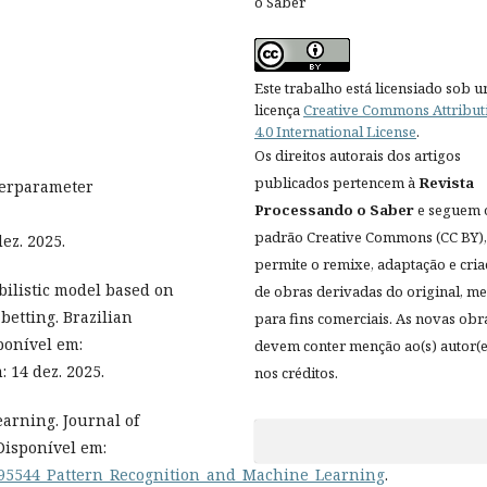
o Saber
Este trabalho está licensiado sob 
licença
Creative Commons Attribut
4.0 International License
.
Os direitos autorais dos artigos
publicados pertencem à
Revista
perparameter
Processando o Saber
e seguem 
padrão Creative Commons (CC BY),
dez. 2025.
permite o remixe, adaptação e cri
bilistic model based on
de obras derivadas do original, 
betting. Brazilian
para fins comerciais. As novas obr
sponível em:
devem conter menção ao(s) autor(e
: 14 dez. 2025.
nos créditos.
arning. Journal of
 Disponível em:
1995544_Pattern_Recognition_and_Machine_Learning
.