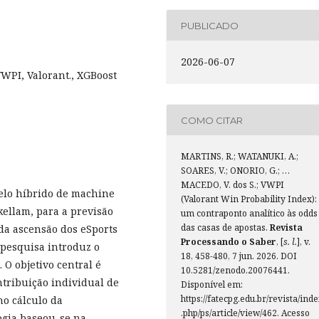
PUBLICADO
2026-06-07
VWPI, Valorant., XGBoost
COMO CITAR
MARTINS, R.; WATANUKI, A.;
SOARES, V.; ONORIO, G.; …
MACEDO, V. dos S.; VWPI
elo híbrido de machine
(Valorant Win Probability Index):
kellam, para a previsão
um contraponto analítico às odds
das casas de apostas.
Revista
 da ascensão dos eSports
Processando o Saber
, [
s. l.
], v.
 pesquisa introduz o
18, 458-480, 7 jun. 2026. DOI
 O objetivo central é
10.5281/zenodo.20076441.
tribuição individual de
Disponível em:
https://fatecpg.edu.br/revista/ind
no cálculo da
.php/ps/article/view/462. Acesso
ogia baseou-se na