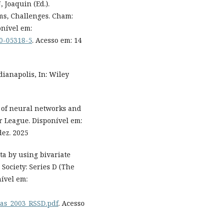
Joaquin (Ed.).
s, Challenges. Cham:
onível em:
30-05318-5
. Acesso em: 14
ianapolis, In: Wiley
on of neural networks and
r League. Disponível em:
dez. 2025
ta by using bivariate
 Society: Series D (The
nível em:
ras_2003_RSSD.pdf
. Acesso