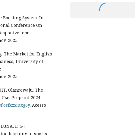
e Boosting System. In:
ional Conference On
Disponível em:
nov. 2025.
. The Market for English
siness, University of
:
nov. 2025.
FF, Olanrewaju. The
 Use. Preprint 2024.
sf:osfxxx:nxg6y
. Acesso
EUNA, E. G.;
ine learning in sports