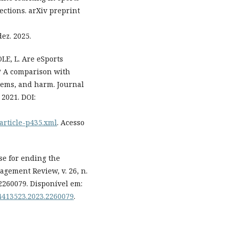
ections. arXiv preprint
dez. 2025.
OLE, L. Are eSports
? A comparison with
lems, and harm. Journal
 2021. DOI:
/article-p435.xml
. Acesso
ase for ending the
agement Review, v. 26, n.
.2260079. Disponível em:
14413523.2023.2260079
.