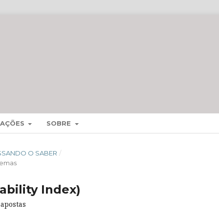
MAÇÕES
SOBRE
CESSANDO O SABER
/
temas
bility Index)
 apostas