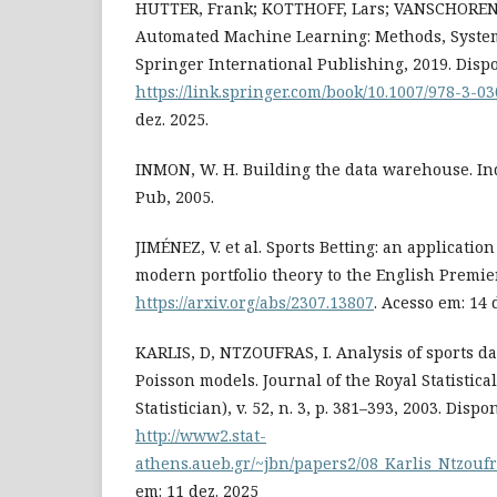
HUTTER, Frank; KOTTHOFF, Lars; VANSCHOREN, 
Automated Machine Learning: Methods, System
Springer International Publishing, 2019. Disp
https://link.springer.com/book/10.1007/978-3-0
dez. 2025.
INMON, W. H. Building the data warehouse. Ind
Pub, 2005.
JIMÉNEZ, V. et al. Sports Betting: an applicati
modern portfolio theory to the English Premie
https://arxiv.org/abs/2307.13807
. Acesso em: 14 
KARLIS, D, NTZOUFRAS, I. Analysis of sports da
Poisson models. Journal of the Royal Statistical
Statistician), v. 52, n. 3, p. 381–393, 2003. Dispo
http://www2.stat-
athens.aueb.gr/~jbn/papers2/08_Karlis_Ntzouf
em: 11 dez. 2025