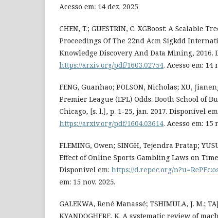
Acesso em: 14 dez. 2025
CHEN, T.; GUESTRIN, C. XGBoost: A Scalable Tre
Proceedings Of The 22nd Acm Sigkdd Internat
Knowledge Discovery And Data Mining, 2016. 
https://arxiv.org/pdf/1603.02754
. Acesso em: 14 
FENG, Guanhao; POLSON, Nicholas; XU, Jianeng
Premier League (EPL) Odds. Booth School of Bu
Chicago, [s. l.], p. 1-25, jan. 2017. Disponível em
https://arxiv.org/pdf/1604.03614
. Acesso em: 15 
FLEMING, Owen; SINGH, Tejendra Pratap; YUSU
Effect of Online Sports Gambling Laws on Time
Disponível em:
https://d.repec.org/n?u=RePEc:o
em: 15 nov. 2025.
GALEKWA, René Manassé; TSHIMULA, J. M.; TAJ
KYANDOGHERE, K. A systematic review of mach