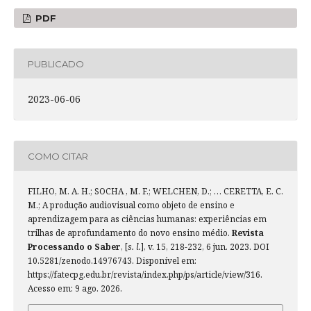
PDF
PUBLICADO
2023-06-06
COMO CITAR
FILHO, M. A. H.; SOCHA , M. F.; WELCHEN, D.; … CERETTA, E. C.
M.; A produção audiovisual como objeto de ensino e
aprendizagem para as ciências humanas: experiências em
trilhas de aprofundamento do novo ensino médio.
Revista
Processando o Saber
, [
s. l.
], v. 15, 218-232, 6 jun. 2023. DOI
10.5281/zenodo.14976743. Disponível em:
https://fatecpg.edu.br/revista/index.php/ps/article/view/316.
Acesso em: 9 ago. 2026.