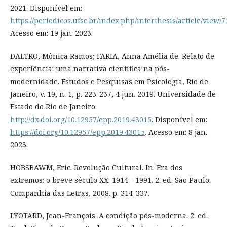
2021. Disponível em:
https://periodicos.ufsc.br/index.php/interthesis/article/view/
Acesso em: 19 jan. 2023.
DALTRO, Mônica Ramos; FARIA, Anna Amélia de. Relato de
experiência: uma narrativa científica na pós-
modernidade. Estudos e Pesquisas em Psicologia, Rio de
Janeiro, v. 19, n. 1, p. 223-237, 4 jun. 2019. Universidade de
Estado do Rio de Janeiro.
http://dx.doi.org/10.12957/epp.2019.43015
. Disponível em:
https://doi.org/10.12957/epp.2019.43015
. Acesso em: 8 jan.
2023.
HOBSBAWM, Eric. Revolução Cultural. In. Era dos
extremos: o breve século XX: 1914 - 1991. 2. ed. São Paulo:
Companhia das Letras, 2008. p. 314-337.
LYOTARD, Jean-François. A condição pós-moderna. 2. ed.