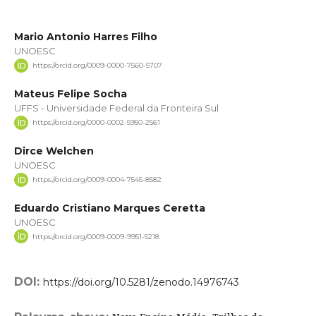
Mario Antonio Harres Filho
UNOESC
https://orcid.org/0009-0000-7560-5707
Mateus Felipe Socha
UFFS - Universidade Federal da Fronteira Sul
https://orcid.org/0000-0002-5950-2561
Dirce Welchen
UNOESC
https://orcid.org/0009-0004-7545-8582
Eduardo Cristiano Marques Ceretta
UNOESC
https://orcid.org/0009-0009-9951-5218
DOI:
https://doi.org/10.5281/zenodo.14976743