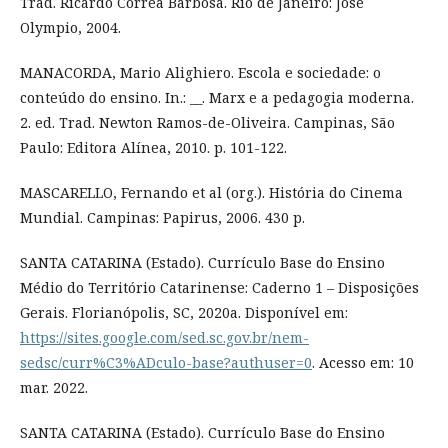
Trad. Ricardo Correa Barbosa. Rio de Janeiro: José
Olympio, 2004.
MANACORDA, Mario Alighiero. Escola e sociedade: o
conteúdo do ensino. In.: __. Marx e a pedagogia moderna.
2. ed. Trad. Newton Ramos-de-Oliveira. Campinas, São
Paulo: Editora Alínea, 2010. p. 101-122.
MASCARELLO, Fernando et al (org.). História do Cinema
Mundial. Campinas: Papirus, 2006. 430 p.
SANTA CATARINA (Estado). Currículo Base do Ensino
Médio do Território Catarinense: Caderno 1 – Disposições
Gerais. Florianópolis, SC, 2020a. Disponível em:
https://sites.google.com/sed.sc.gov.br/nem-
sedsc/curr%C3%ADculo-base?authuser=0
. Acesso em: 10
mar. 2022.
SANTA CATARINA (Estado). Currículo Base do Ensino