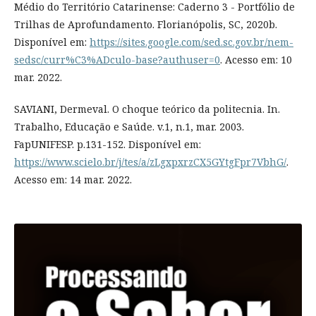
Médio do Território Catarinense: Caderno 3 - Portfólio de
Trilhas de Aprofundamento. Florianópolis, SC, 2020b.
Disponível em:
https://sites.google.com/sed.sc.gov.br/nem-
sedsc/curr%C3%ADculo-base?authuser=0
. Acesso em: 10
mar. 2022.
SAVIANI, Dermeval. O choque teórico da politecnia. In.
Trabalho, Educação e Saúde. v.1, n.1, mar. 2003.
FapUNIFESP. p.131-152. Disponível em:
https://www.scielo.br/j/tes/a/zLgxpxrzCX5GYtgFpr7VbhG/
.
Acesso em: 14 mar. 2022.