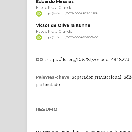
Eduardo Messias
Fatec Praia Grande
https://orcid.org/0009-0004-8794-1758
Victor de Oliveira Kuhne
Fatec Praia Grande
https://orcid.org/0009-0004-8878-7406
DOI:
https://doi.org/10.5281/zenodo.14948273
Separador gravitacional, Sóli
Palavras-chave:
particulado
RESUMO
O presente artigo busca a construção de um pro