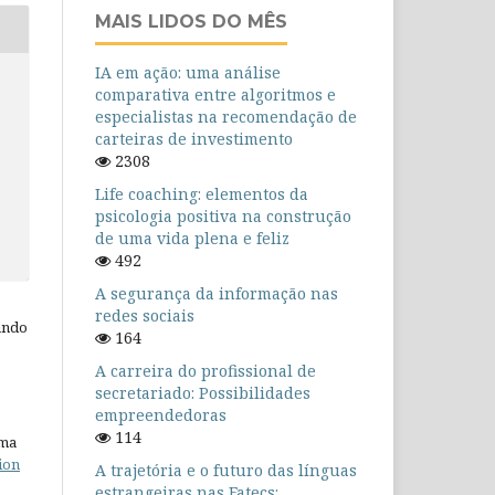
MAIS LIDOS DO MÊS
IA em ação: uma análise
comparativa entre algoritmos e
especialistas na recomendação de
carteiras de investimento
2308
Life coaching: elementos da
psicologia positiva na construção
de uma vida plena e feliz
492
A segurança da informação nas
redes sociais
ando
164
A carreira do profissional de
secretariado: Possibilidades
empreendedoras
114
uma
ion
A trajetória e o futuro das línguas
estrangeiras nas Fatecs: