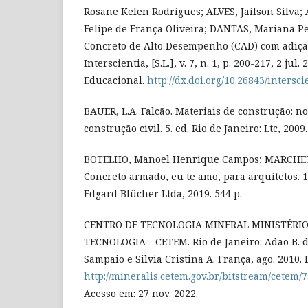
Rosane Kelen Rodrigues; ALVES, Jailson Silva
Felipe de França Oliveira; DANTAS, Mariana P
Concreto de Alto Desempenho (CAD) com adição
Interscientia, [S.L.], v. 7, n. 1, p. 200-217, 2 jul
Educacional.
http://dx.doi.org/10.26843/intersci
BAUER, L.A. Falcão. Materiais de construção: n
construção civil. 5. ed. Rio de Janeiro: Ltc, 2009.
BOTELHO, Manoel Henrique Campos; MARCHET
Concreto armado, eu te amo, para arquitetos. 10
Edgard Blücher Ltda, 2019. 544 p.
CENTRO DE TECNOLOGIA MINERAL MINISTÉRIO
TECNOLOGIA - CETEM. Rio de Janeiro: Adão B. d
Sampaio e Silvia Cristina A. França, ago. 2010.
http://mineralis.cetem.gov.br/bitstream/cetem/
Acesso em: 27 nov. 2022.