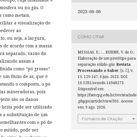
mosfera ou no gás. O
2023-06-06
s como metais,
ilitar a visualização do
bedecer ao
COMO CITAR
, ou seja, a largura,
s de acordo com a massa
MESSIAS, E.; … KUHNE, V. de O.;
rá separado, vazão do
Elaboração de um protótipo para
ealizando assim a
separação sólido-gás.
Revista
finida como “pó grosso”
Processando o Saber
, [
s. l.
], v.
e um fluxo de ar, que é
15, 129-147, 6 jun. 2023. DOI
10.5281/zenodo.14948273.
stando o composto, o pó
Disponível em:
las mineradoras, pois
https://fatecpg.edu.br/revista/ind
jeito são os danos
.php/ps/article/view/301. Acesso
e brita pode ser utilizado
em: 9 ago. 2026.
a a substituição de um
Fomatos de Citação
 semelhantes com o pó de
do miúdo, pode ser