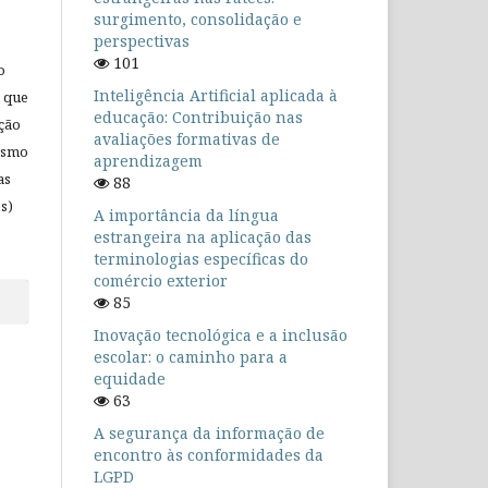
surgimento, consolidação e
perspectivas
101
o
Inteligência Artificial aplicada à
 que
educação: Contribuição nas
ação
avaliações formativas de
mesmo
aprendizagem
as
88
s)
A importância da língua
estrangeira na aplicação das
terminologias específicas do
comércio exterior
85
Inovação tecnológica e a inclusão
escolar: o caminho para a
equidade
63
A segurança da informação de
encontro às conformidades da
LGPD