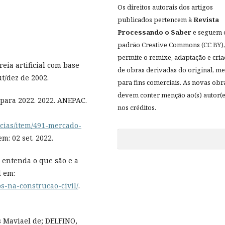
Os direitos autorais dos artigos
publicados pertencem à
Revista
Processando o Saber
e seguem 
padrão Creative Commons (CC BY),
permite o remixe, adaptação e cri
reia artificial com base
de obras derivadas do original, 
ut/dez de 2002.
para fins comerciais. As novas obr
devem conter menção ao(s) autor(e
para 2022. 2022. ANEPAC.
nos créditos.
icias/item/491-mercado-
em: 02 set. 2022.
: entenda o que são e a
l em:
s-na-construcao-civil/
.
 Maviael de; DELFINO,