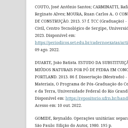
COUTO, José Antônio Santos; CARMINATTI, Raf
Reginato Alves; MOURA, Ruan Carlos A.. O 
DE CONSTRUÇÃO. 2013. 57 f. TCC (Graduação) -
Civil, Centro Tecnológico de Sergipe, Universi
2023. Disponível em:
https://periodicos.set.edu.br/cadernoexatas/art
09 ago. 2022.
DUARTE, João Batista. ESTUDO DA SUBSTITUI
MIÚDOS NATURAIS POR PÓ DE PEDRA EM CON
PORTLAND. 2013. 86 f. Dissertação (Mestrado) 
Materiais, O Programa de Pós-Graduação do Ce
e da Terra, Universidade Federal do Rio Grande
Disponível em:
https://repositorio.ufrn.br/han
Acesso em: 10 out. 2022.
GOMIDE, Reynaldo. Operações unitárias: separa
São Paulo: Edição do Autor, 1980. 195 p.