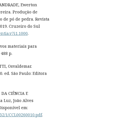
; ANDRADE, Ewerton
ereira. Produção de
 de pó de pedra. Revista
. 2019. Cruzeiro do Sul
entia.v7i1.1000
.
ovos materiais para
 488 p.
TI, Osvaldemar.
. ed. São Paulo: Editora
 DA CIÊNCIA E
a Luz, João Alves
 Disponível em:
732/1/CCL00260010.pdf
.