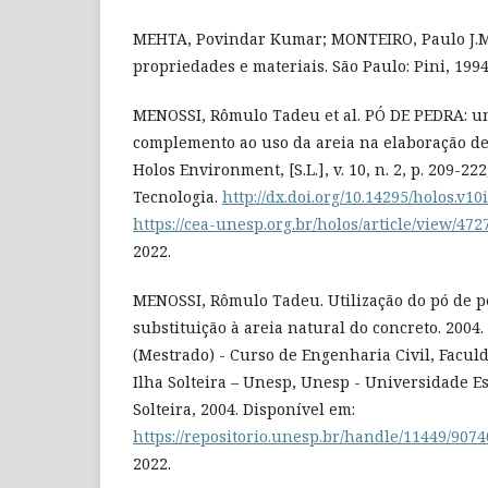
MEHTA, Povindar Kumar; MONTEIRO, Paulo J.M.
propriedades e materiais. São Paulo: Pini, 1994
MENOSSI, Rômulo Tadeu et al. PÓ DE PEDRA: u
complemento ao uso da areia na elaboração de
Holos Environment, [S.L.], v. 10, n. 2, p. 209-22
Tecnologia.
http://dx.doi.org/10.14295/holos.v10
https://cea-unesp.org.br/holos/article/view/472
2022.
MENOSSI, Rômulo Tadeu. Utilização do pó de p
substituição à areia natural do concreto. 2004. 
(Mestrado) - Curso de Engenharia Civil, Facu
Ilha Solteira – Unesp, Unesp - Universidade Es
Solteira, 2004. Disponível em:
https://repositorio.unesp.br/handle/11449/9074
2022.