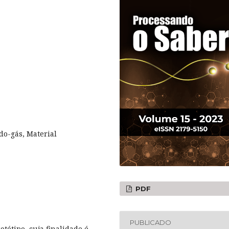
do-gás, Material
PDF
PUBLICADO
tótipo, cuja finalidade é