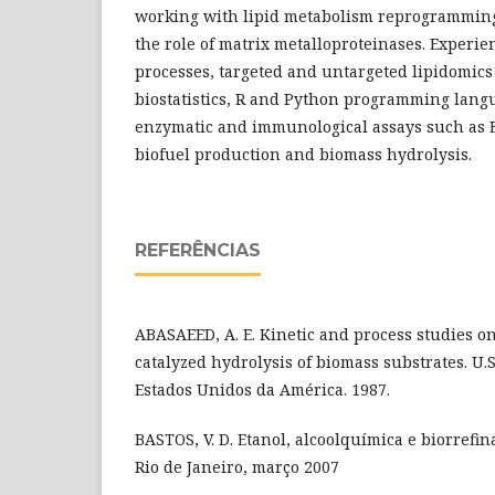
working with lipid metabolism reprogrammin
the role of matrix metalloproteinases. Experi
processes, targeted and untargeted lipidomic
biostatistics, R and Python programming langu
enzymatic and immunological assays such as E
biofuel production and biomass hydrolysis.
REFERÊNCIAS
ABASAEED, A. E. Kinetic and process studies on
catalyzed hydrolysis of biomass substrates. U.
Estados Unidos da América. 1987.
BASTOS, V. D. Etanol, alcoolquímica e biorrefin
Rio de Janeiro, março 2007