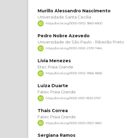
Murillo Alessandro Nascimento
Universidade Santa Cecília
https://orcid.org/0000-0002-3863-6800
Pedro Nobre Azevedo
Universidade de São Paulo - Ribeirão Preto
https://orcid.org/0000-0002-2109-7484
Lívia Menezes
Etec Praia Grande
https://orcid.org/0000-0002-9366-8856
Luiza Duarte
Fatec Praia Grande
https://orcid.org/0000-0001-9533-5767
Thais Correa
Fatec Praia Grande
https://orcid.org/0000-0003-0923-1860
Sergiana Ramos