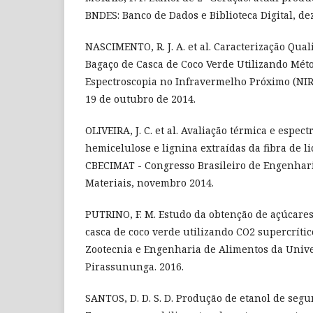
BNDES: Banco de Dados e Biblioteca Digital, d
NASCIMENTO, R. J. A. et al. Caracterização Qual
Bagaço de Casca de Coco Verde Utilizando Méto
Espectroscopia no Infravermelho Próximo (NIRS
19 de outubro de 2014.
OLIVEIRA, J. C. et al. Avaliação térmica e espec
hemicelulose e lignina extraídas da fibra de li
CBECIMAT - Congresso Brasileiro de Engenhari
Materiais, novembro 2014.
PUTRINO, F. M. Estudo da obtenção de açúcares
casca de coco verde utilizando CO2 supercrític
Zootecnia e Engenharia de Alimentos da Unive
Pirassununga. 2016.
SANTOS, D. D. S. D. Produção de etanol de seg