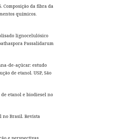
 S. Composição da fibra da
amentos químicos.
olisado lignocelulósico
pathaspora Passalidarum
cana-de-açúcar: estudo
ução de etanol. USP, São
de etanol e biodiesel no
l no Brasil. Revista
ção e perspectivas.