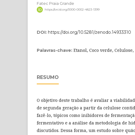
Fatec Praia Grande
https://orcid.org/0000-0002-4823-1399
DOI:
https://doi.org/10.5281/zenodo.14933310
Etanol, Coco verde, Celulose
Palavras-chave:
RESUMO
O objetivo deste trabalho é avaliar a viabilid
de segunda geração a partir da celulose contid
fazê-lo, tópicos como inibidores de fermentaçã
fermentativo e a análise da metodologia de hid
discutidos. Dessa forma, um estudo sobre quão