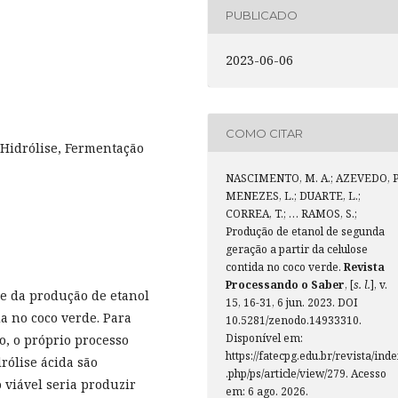
PUBLICADO
2023-06-06
COMO CITAR
, Hidrólise, Fermentação
NASCIMENTO, M. A.; AZEVEDO, P.
MENEZES, L.; DUARTE, L.;
CORREA, T.; … RAMOS, S.;
Produção de etanol de segunda
geração a partir da celulose
contida no coco verde.
Revista
Processando o Saber
, [
s. l.
], v.
ade da produção de etanol
15, 16-31, 6 jun. 2023. DOI
a no coco verde. Para
10.5281/zenodo.14933310.
Disponível em:
o, o próprio processo
https://fatecpg.edu.br/revista/ind
rólise ácida são
.php/ps/article/view/279. Acesso
 viável seria produzir
em: 6 ago. 2026.