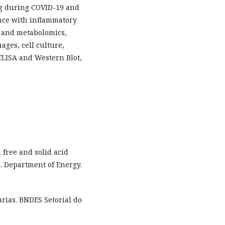
g during COVID-19 and
ence with inflammatory
s and metabolomics,
ages, cell culture,
LISA and Western Blot,
 free and solid acid
S. Department of Energy.
arias. BNDES Setorial do