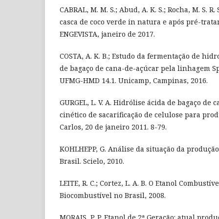
CABRAL, M. M. S.; Abud, A. K. S.; Rocha, M. S. R.
casca de coco verde in natura e após pré-trat
ENGEVISTA, janeiro de 2017.
COSTA, A. K. B.; Estudo da fermentação de hidr
de bagaço de cana-de-açúcar pela linhagem S
UFMG-HMD 14.1. Unicamp, Campinas, 2016.
GURGEL, L. V. A. Hidrólise ácida de bagaço de 
cinético de sacarificação de celulose para prod
Carlos, 20 de janeiro 2011. 8-79.
KOHLHEPP, G. Análise da situação da produção 
Brasil. Scielo, 2010.
LEITE, R. C.; Cortez, L. A. B. O Etanol Combustíve
Biocombustível no Brasil, 2008.
MORAIS, P. P. Etanol de 2ª Geração: atual produ