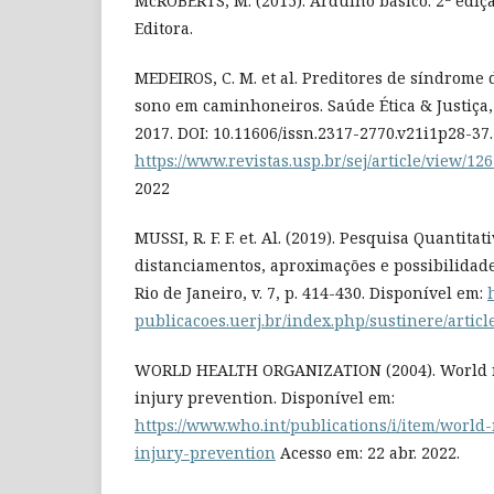
McROBERTS, M. (2015). Arduíno básico. 2ª ediçã
Editora.
MEDEIROS, C. M. et al. Preditores de síndrome 
sono em caminhoneiros. Saúde Ética & Justiça, [S. 
2017. DOI: 10.11606/issn.2317-2770.v21i1p28-37
https://www.revistas.usp.br/sej/article/view/12
2022
MUSSI, R. F. F. et. Al. (2019). Pesquisa Quantitat
distanciamentos, aproximações e possibilidade
Rio de Janeiro, v. 7, p. 414-430. Disponível em:
publicacoes.uerj.br/index.php/sustinere/artic
WORLD HEALTH ORGANIZATION (2004). World re
injury prevention. Disponível em:
https://www.who.int/publications/i/item/world-
injury-prevention
Acesso em: 22 abr. 2022.