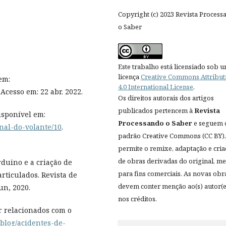
Copyright (c) 2023 Revista Process
o Saber
Este trabalho está licensiado sob 
licença
Creative Commons Attribut
em:
4.0 International License
.
. Acesso em: 22 abr. 2022.
Os direitos autorais dos artigos
publicados pertencem à
Revista
isponível em:
Processando o Saber
e seguem 
onal-do-volante/10
.
padrão Creative Commons (CC BY),
permite o remixe, adaptação e cri
de obras derivadas do original, 
rduino e a criação de
para fins comerciais. As novas obr
rticulados. Revista de
devem conter menção ao(s) autor(e
jun, 2020.
nos créditos.
r relacionados com o
/blog/acidentes-de-