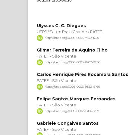
Ulysses C. C. Diegues
UFRJ / Fatec Praia Grande / FATEF
https://orcid.org/0000-0003-4939-1607
Gilmar Ferreira de Aquino Filho
FATEF - São Vicente
https://orcid.org/0000-0003-4702-8206
Carlos Henrique Pires Rocamora Santos
FATEF - São Vicente
https://orcid.org/0009-0006-9862-9166
Felipe Santos Marques Fernandes
FATEF - São Vicente
https://orcid.org/0009-0002-1310-7299
Gabriele Gonçalves Santos
FATEF - São Vicente