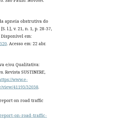
o. São Paulo: Novotec
da apneia obstrutiva do
l.], v. 21, n. 1, p. 28-37,
. Disponível em:
6520
. Acesso em: 22 abr.
iva e/ou Qualitativa:
s. Revista SUSTINERE,
https://www.e-
le/view/41193/32038
.
port on road traffic
report-on-road-traffic-