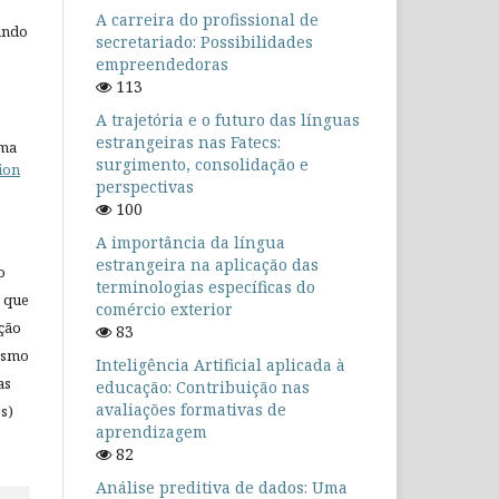
A carreira do profissional de
ando
secretariado: Possibilidades
empreendedoras
113
A trajetória e o futuro das línguas
estrangeiras nas Fatecs:
uma
surgimento, consolidação e
ion
perspectivas
100
A importância da língua
estrangeira na aplicação das
o
terminologias específicas do
 que
comércio exterior
ação
83
mesmo
Inteligência Artificial aplicada à
as
educação: Contribuição nas
avaliações formativas de
s)
aprendizagem
82
Análise preditiva de dados: Uma