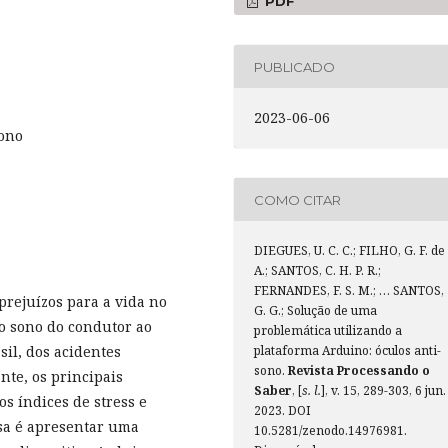
PDF
PUBLICADO
2023-06-06
sono
COMO CITAR
DIEGUES, U. C. C.; FILHO, G. F. de
A.; SANTOS, C. H. P. R.;
FERNANDES, F. S. M.; … SANTOS,
prejuízos para a vida no
G. G.; Solução de uma
lo sono do condutor ao
problemática utilizando a
plataforma Arduino: óculos anti-
il, dos acidentes
sono.
Revista Processando o
te, os principais
Saber
, [
s. l.
], v. 15, 289-303, 6 jun.
os índices de stress e
2023. DOI
isa é apresentar uma
10.5281/zenodo.14976981.