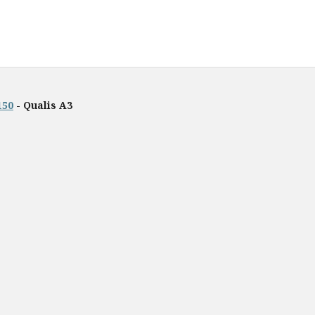
150
- Qualis A3