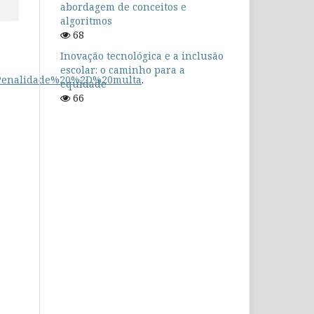
abordagem de conceitos e
algoritmos
68
Inovação tecnológica e a inclusão
escolar: o caminho para a
o,Penalidade%20%2D%20multa
.
equidade
66