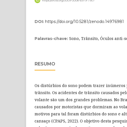
https://orcid.org/0009-0008-6979-7907
DOI:
https://doi.org/10.5281/zenodo.14976981
Sono, Trânsito, Óculos anti-
Palavras-chave:
RESUMO
Os distúrbios do sono podem trazer inúmeros 
trânsito. Os acidentes de trânsito causados pe
volante são um dos grandes problemas. No Bras
causados por motoristas que dormiram ao volan
motivos para tal foram distúrbios do sono e alt
cansaço (CPAPS, 2022). O objetivo desta pesqu