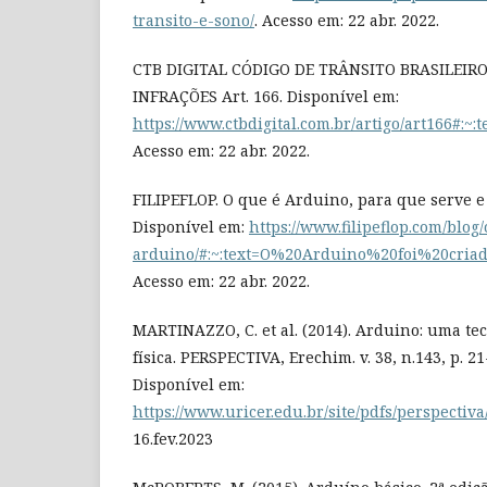
transito-e-sono/
. Acesso em: 22 abr. 2022.
CTB DIGITAL CÓDIGO DE TRÂNSITO BRASILEIRO.
INFRAÇÕES Art. 166. Disponível em:
https://www.ctbdigital.com.br/artigo/art1
Acesso em: 22 abr. 2022.
FILIPEFLOP. O que é Arduino, para que serve e
Disponível em:
https://www.filipeflop.com/blog
arduino/#:~:text=O%20Arduino%20foi%20cri
Acesso em: 22 abr. 2022.
MARTINAZZO, C. et al. (2014). Arduino: uma te
física. PERSPECTIVA, Erechim. v. 38, n.143, p. 2
Disponível em:
https://www.uricer.edu.br/site/pdfs/perspectiva
16.fev.2023