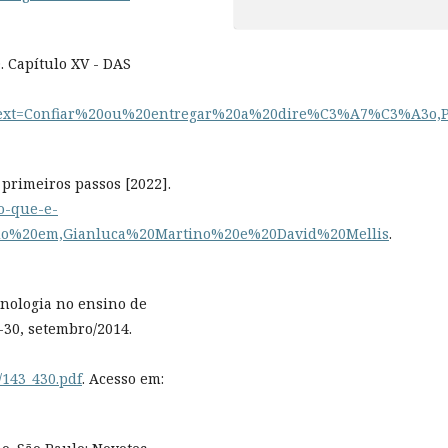
 Capítulo XV - DAS
66#:~:text=Confiar%20ou%20entregar%20a%20dire%C3%A7%C3%A3
 primeiros passos [2022].
/o-que-e-
ado%20em,Gianluca%20Martino%20e%20David%20Mellis
.
cnologia no ensino de
1-30, setembro/2014.
/143_430.pdf
. Acesso em: