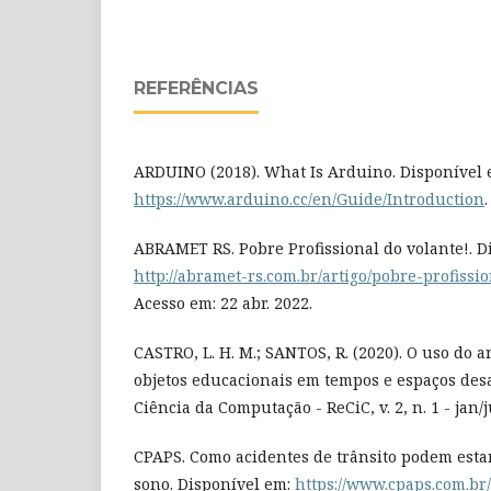
REFERÊNCIAS
ARDUINO (2018). What Is Arduino. Disponível 
https://www.arduino.cc/en/Guide/Introduction
ABRAMET RS. Pobre Profissional do volante!. D
http://abramet-rs.com.br/artigo/pobre-profissi
Acesso em: 22 abr. 2022.
CASTRO, L. H. M.; SANTOS, R. (2020). O uso do a
objetos educacionais em tempos e espaços desa
Ciência da Computação - ReCiC, v. 2, n. 1 - jan/
CPAPS. Como acidentes de trânsito podem esta
sono. Disponível em:
https://www.cpaps.com.br