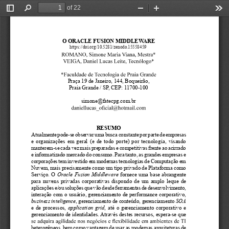
of 22
Toggle
Find
Zoom
Zoom
Too
Sidebar
Out
In
O ORACLE FUSION MIDDLEWARE
https://doi.org/10.5281/zenodo.15558459
Praça 19 de Janeiro, 144, Boqueirão,
Praia Grande / SP, CEP: 11700-100
simone@fatecpg.com.br 
RESUMO
Atualmente pode-se observar uma busca constante por parte de empresas 
e organizações em geral (e de todo porte) por tecnologia, visando 
manterem-se cada vez mais preparadas e competitivas frente ao acirrado 
e informatizado mercado do consumo. Para tanto, as grandes empresas e 
corporações tem investido em modernas tecnologias de Computação em 
Nuvem, mais precisamente como um tipo privado de Plataforma como 
Serviço. O 
Oracle Fusion Middleware
 fornece uma base abrangente 
para nuvens privadas corporativas dispondo de um amplo leque de 
aplicações e/ou soluções que vão desde ferramentas de desenvolvimento, 
interação com o usuário, gerenciamento de performance corporativo, 
business inteligence
, gerenciamento de conteúdo, gerenciamento 
SOA
e de processos, 
application grid
, até o gerenciamento corporativo e 
gerenciamento de identidades. Através destes recursos, espera-se que 
heterogêneos, bem como vantagem de usar as modernas arquiteturas de 