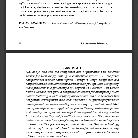
software
 e 
hardware
. O presente artigo visa apresentar esta tecnologia 
da Oracle e, dentre suas muitas ferramentas, como pode ser útil e 
tornar a empresa mais preparada e competitiva, bem como otimizar a 
performance de seus processos e serviços.
PALAVRAS-CHAVE: 
Oracle Fusion Middleware
, 
PaaS
, Computação 
em Nuvem.
Processando oSaber
66
 nº 6, 2014
ABSTRACT
Nowadays one can see companies and organizations in constant 
computerized market consumption. Therefore, large companies and 
corporations have invested in modern technologies of Cloud Computing, 
more precisely as a private type of Platform as a Service. The Oracle 
Fusion Middleware gives a comprehensive basis for enterprise private 
range from development tools, user interaction, corporate performance 
management, business intelligence, managing content, and SOA 
management processes, application grid, to the corporate management 
and identity management. Through these capabilities, it’s expected to 
and as well as the advantage of using the modern hardware and software 
architectures.The present paper aims to show the Oracle technology, 
and among its many tools, how it can be useful and make the company 
more competitive and prepared, as well as optimize the performance 
of their processes and services.