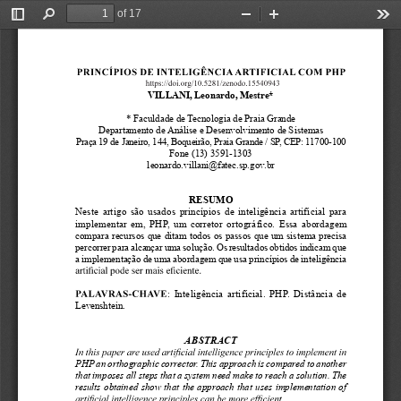
of 17
Toggle
Find
Zoom
Zoom
Too
Sidebar
Out
In
VILLANI, Leonardo, Mestre*
* Faculdade de Tecnologia de Praia Grande
Departamento de Análise e Desenvolvimento de Sistemas
Praça 19 de Janeiro, 144, Boqueirão, Praia Grande / SP, CEP: 11700-100
Fone (13) 3591-1303
leonardo.villani@fatec.sp.gov.br
RESUMO
Neste artigo são usados princípios de inteligência artificial para
implementar em, PHP, um corretor ortográfico. Essa abordagem 
compara recursos que ditam todos os passos que um sistema precisa 
percorrer para alcançar uma solução. Os resultados obtidos indicam que 
a implementação de uma abordagem que usa princípios de inteligência 
: Inteligência artificial. PHP. Distância de 
Levenshtein.
ABSTRACT
PHP an orthographic corrector. This approach is compared to another 
that imposes all steps that a system need make to reach a solution. The 
results obtained show that the approach that uses implementation of 