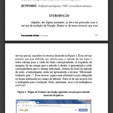
KEYWORDS
I
NTRODUÇÃO
A
lguém, em algum momento, já deve ter precisado usar o 
serviço de tradução do Google. Dentre os diversos recursos que esse 
Processando o Saber
113
 nº 10, 2018
serviço possui, um deles é o recurso ilustrado na Figura 1. Esse serviço 
outro idioma para a saída do texto correspondente. À esquerda da 
imagem, há um campo para a entrada; à direita, é apresentada a saída 
correspondente para o idioma informado. Abaixo do local de entrada 
do texto, eventualmente, pode ser apresentado o recurso “Mostrando 
tradução para...”. Esse recurso sugere uma alternativa mais adequada 
ao termo informado no campo de entrada. Trata-se de um recurso útil 
e inteligente para a tradução. Seria, entretanto, essa a tal inteligência 
Figura 1 - Página do Tradutor do Google sugerindo correção para entrada 
incorreta de palavra