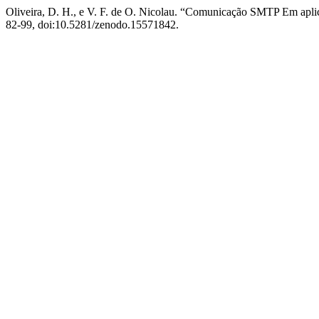
Oliveira, D. H., e V. F. de O. Nicolau. “Comunicação SMTP Em ap
82-99, doi:10.5281/zenodo.15571842.