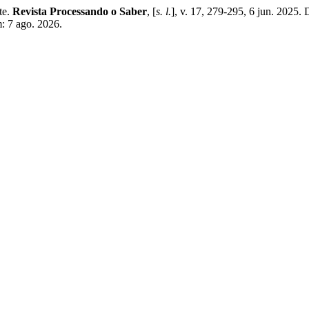
te.
Revista Processando o Saber
, [
s. l.
], v. 17, 279-295, 6 jun. 2025
m: 7 ago. 2026.