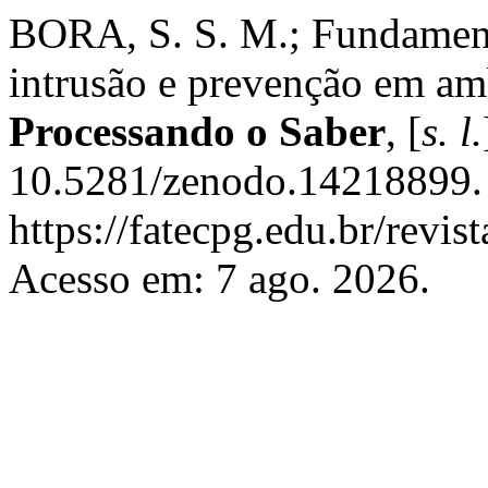
BORA, S. S. M.; Fundament
intrusão e prevenção em am
Processando o Saber
, [
s. l.
10.5281/zenodo.14218899. 
https://fatecpg.edu.br/revis
Acesso em: 7 ago. 2026.