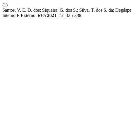
(1)
Santos, V. E. D. dos; Siqueira, G. dos S.; Silva, T. dos S. da; Deg
Interno E Externo.
RPS
2021
,
13
, 325-338.