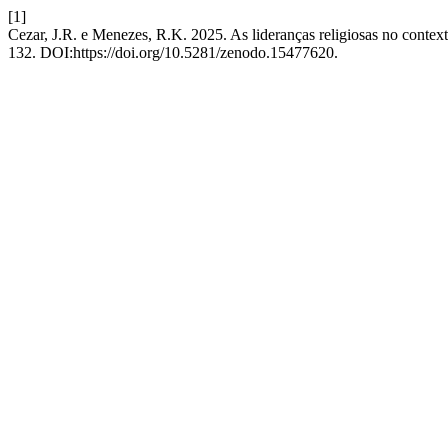
[1]
Cezar, J.R. e Menezes, R.K. 2025. As lideranças religiosas no conte
132. DOI:https://doi.org/10.5281/zenodo.15477620.