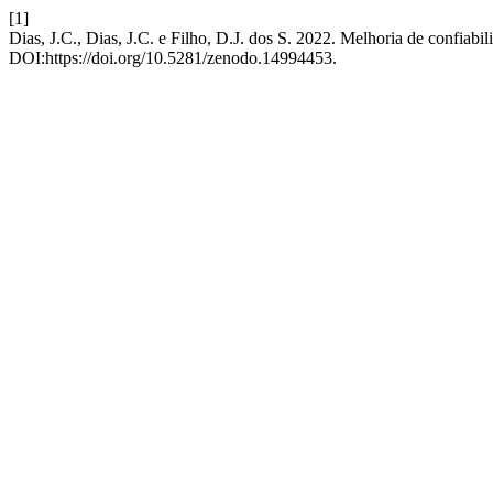
[1]
Dias, J.C., Dias, J.C. e Filho, D.J. dos S. 2022. Melhoria de confiabil
DOI:https://doi.org/10.5281/zenodo.14994453.